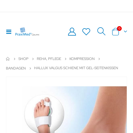
Artikel
0
Navigation
Warenkor
umschalten
SHOP
REHA, PFLEGE
KOMPRESSION
HALLUX VALGUS SCHIENE MIT GEL-SEITENKISSEN
BANDAGEN
Zum
Z
Ende
An
der
de
Bildergalerie
Bil
springen
sp