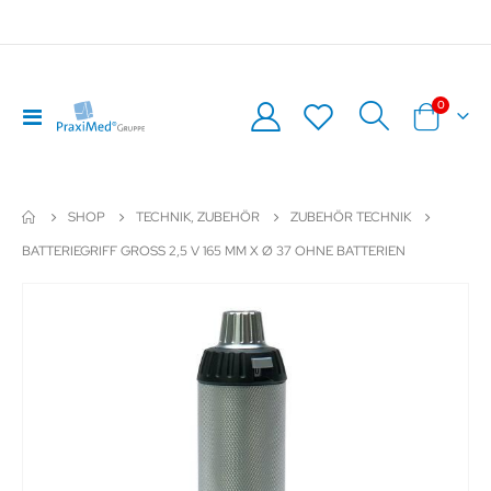
Artikel
0
Navigation
Warenkor
umschalten
SHOP
TECHNIK, ZUBEHÖR
ZUBEHÖR TECHNIK
BATTERIEGRIFF GROSS 2,5 V 165 MM X Ø 37 OHNE BATTERIEN
Zum
Z
Ende
An
der
de
Bildergalerie
Bil
springen
sp