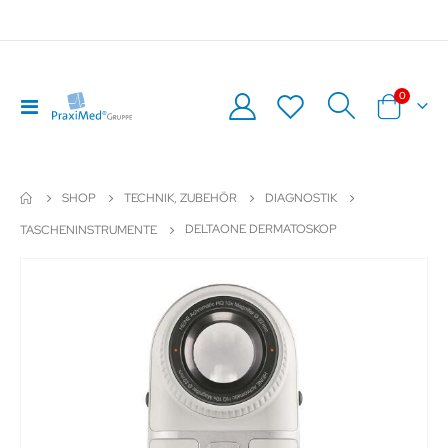
Artikel
0
Navigation
Warenkor
umschalten
SHOP
TECHNIK, ZUBEHÖR
DIAGNOSTIK
DELTAONE DERMATOSKOP
TASCHENINSTRUMENTE
Zum
Z
Ende
An
der
de
Bildergalerie
Bil
springen
sp