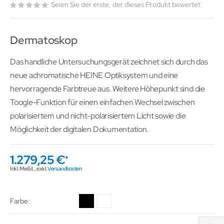
Seien Sie der erste, der dieses Produkt bewertet
Dermatoskop
Das handliche Untersuchungsgerät zeichnet sich durch das
neue achromatische HEINE Optiksystem und eine
hervorragende Farbtreue aus. Weitere Höhepunkt sind die
Toogle-Funktion für einen einfachen Wechsel zwischen
polarisiertem und nicht-polarisiertem Licht sowie die
Möglichkeit der digitalen Dokumentation.
1.279,25 €
Inkl. MwSt.
,
exkl.
Versandkosten
Farbe