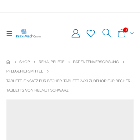
Artikel
0
Navigation
Warenkor
umschalten
SHOP
REHA, PFLEGE
PATIENTENVERSORGUNG
PFLEGEHILFSMITTEL
TABLETT-EINSATZ FÜR BECHER-TABLETT 24X1 ZUBEHÖR FÜR BECHER-
TABLETTS VON HELMUT SCHWARZ
Zum
Z
Ende
An
der
de
Bildergalerie
Bil
springen
sp