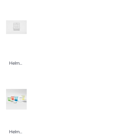
Helmut Schwarz Becher-Spülkorb aus Edelstahl für 30 oder 50 Medikamentenbecher
Helmut Schwarz Beschriftungsdeckel für Einnehmebecher 75 Stück Zubehör für Medikamenteneinnahmebecher von Helmut Schwarz