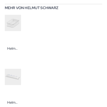
MEHR VON HELMUT SCHWARZ
Helmut Schwarz Wochendispenser melipul 7x4 Medikamentendispenser von Helmut Schwarz
Helmut Schwarz Medikamentendispenser Tagesdosierung von Tabletten