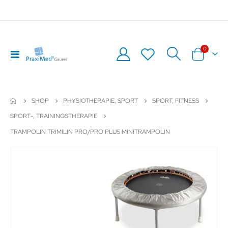
Artikel
0
Navigation
Warenkor
umschalten
SHOP
PHYSIOTHERAPIE, SPORT
SPORT, FITNESS
SPORT-, TRAININGSTHERAPIE
TRAMPOLIN TRIMILIN PRO/PRO PLUS MINITRAMPOLIN
Zum
Z
Ende
An
der
de
Bildergalerie
Bil
springen
sp