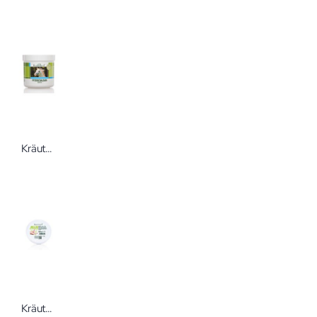
KräuterhoF Pferdebalsam 250 ml
KräuterhoF Hand- und Nagelcreme 100 ml