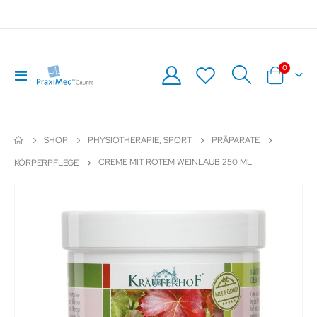
Artikel
0
Navigation
Warenkor
umschalten
SHOP
PHYSIOTHERAPIE, SPORT
PRÄPARATE
CREME MIT ROTEM WEINLAUB 250 ML
KÖRPERPFLEGE
Zum
Z
Ende
An
der
de
Bildergalerie
Bil
springen
sp