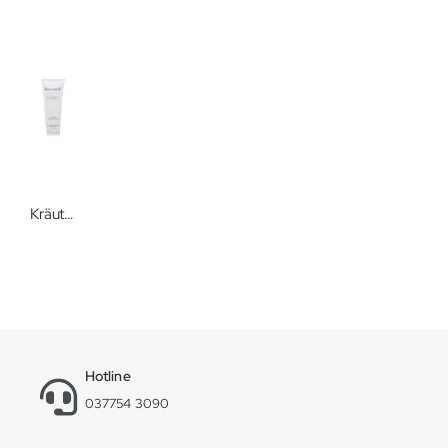
KräuterhoF Reinigungsgel Hyaluron+Phytokomplex 200 ml
Hotline
037754 3090