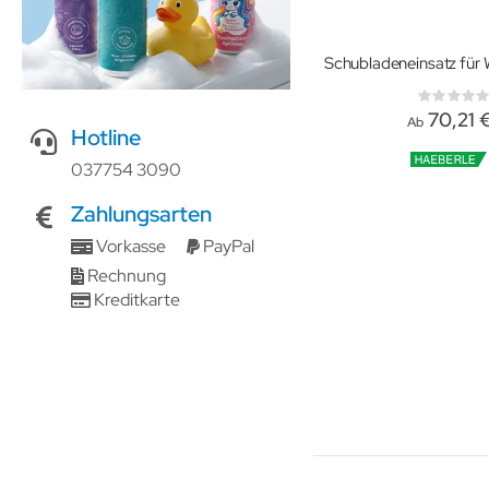
Rati
0%
70,21 
Ab
Hotline
037754 3090
Zahlungsarten
Vorkasse
PayPal
Rechnung
Kreditkarte