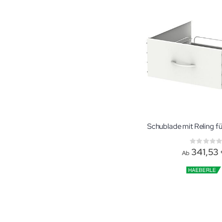
Rati
0%
341,53
Ab