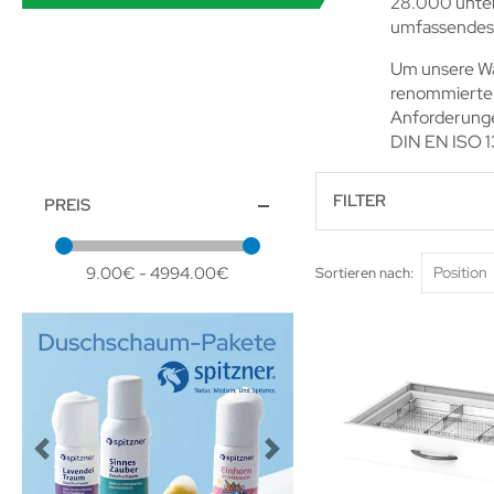
28.000 unter
umfassendes
Um unsere Wa
renommierte U
Anforderunge
DIN EN ISO 13
FILTER
PREIS
9.00€ - 4994.00€
Sortieren nach
Previous
Next