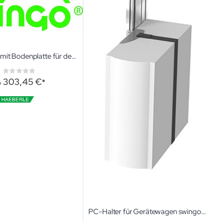
Fahrgestelle mit Bodenplatte für den Wagen swingo Zubehör für Gerätewagen
Rating:
0%
303,45 €
b
PC-Halter für Gerätewagen swingo Zubehör für Vielzweckwagen