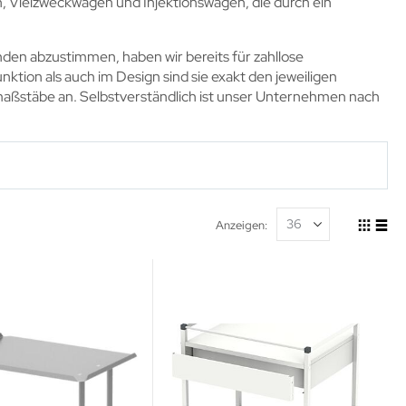
 Vielzweckwagen und Injektionswagen, die durch ein
en abzustimmen, haben wir bereits für zahllose
tion als auch im Design sind sie exakt den jeweiligen
maßstäbe an. Selbstverständlich ist unser Unternehmen nach
Anzeigen
Ansicht
Raste
List
als