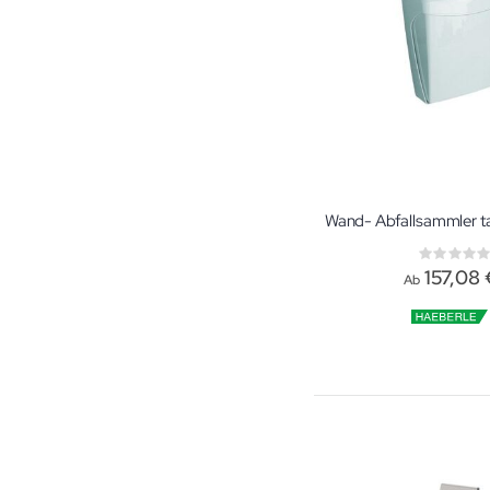
Rati
0%
157,08 
Ab