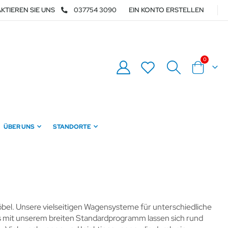
KTIEREN SIE UNS
037754 3090
EIN KONTO ERSTELLEN
Artikel
0
Warenkor
ÜBER UNS
STANDORTE
öbel. Unsere vielseitigen Wagensysteme für unterschiedliche
ts mit unserem breiten Standardprogramm lassen sich rund