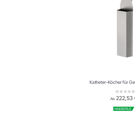
Rati
0%
222,53
Ab