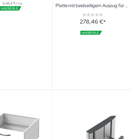
4,46 €
/ 1 m
Platte mit beidseitigem Auszug für Wagen 08/16, Variocar Zubehör für den Gerätewagen Variocar
Rating:
0%
278,46 €