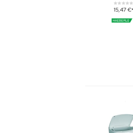
Rati
0%
15,47 €