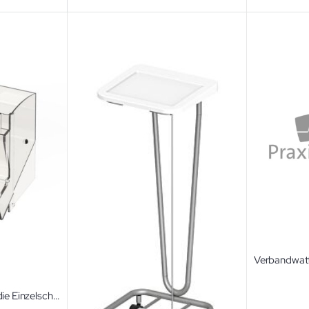
Staubschutzdeckel für die Einzelschütte PicBox Ersatzteil für Spender aus der PicBox-Serie