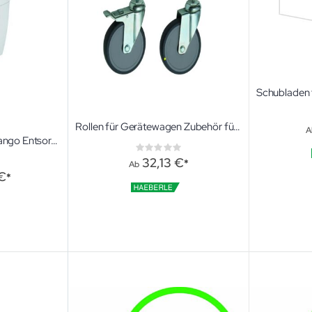
Rollen für Gerätewagen Zubehör für Vielzweckwagen
A
Wand- Abfallsammler tango Entsorgungsbehälter mit Knieöffnungsmechanik
Rating:
0%
32,13 €
ng:
Ab
€