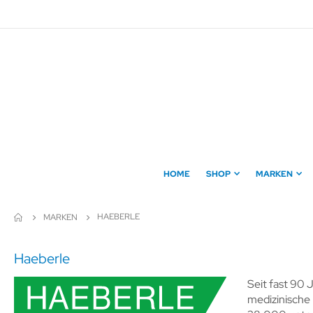
Direkt
zum
Inhalt
HOME
SHOP
MARKEN
HAEBERLE
MARKEN
Haeberle
Seit fast 90 
medizinische 