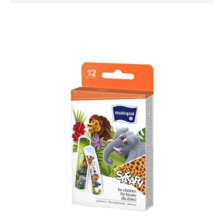
absteigender
Reihenfolge