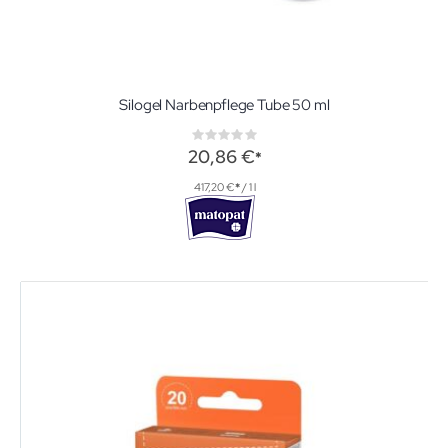
Silogel Narbenpflege Tube 50 ml
Rating:
0%
20,86 €
417,20 €
/ 1 l