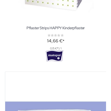
Pflaster Strips HAPPY Kinderpflaster
Rating:
0%
14,66 €
0,15 €
/ 1