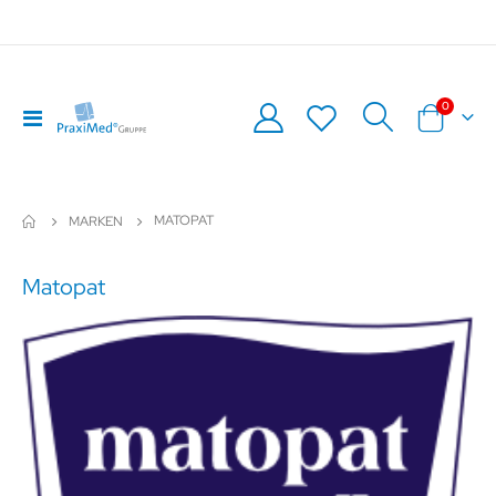
Artikel
0
Navigation
Warenkor
umschalten
MATOPAT
MARKEN
Matopat