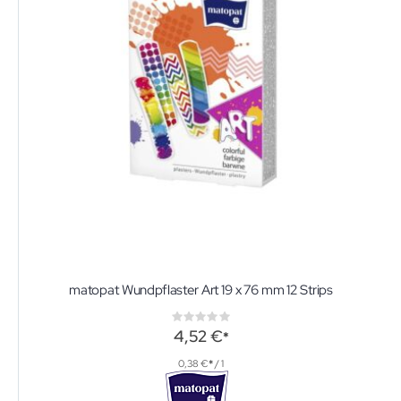
matopat Wundpflaster Art 19 x 76 mm 12 Strips
Rating:
0%
4,52 €
0,38 €
/ 1