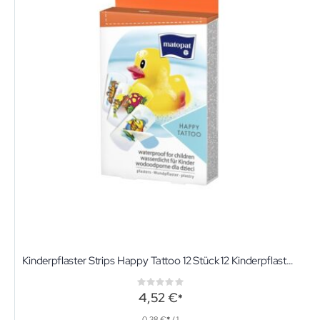
Kinderpflaster Strips Happy Tattoo 12 Stück 12 Kinderpflaster mit lustigen Motiven
Rating:
0%
4,52 €
0,38 €
/ 1