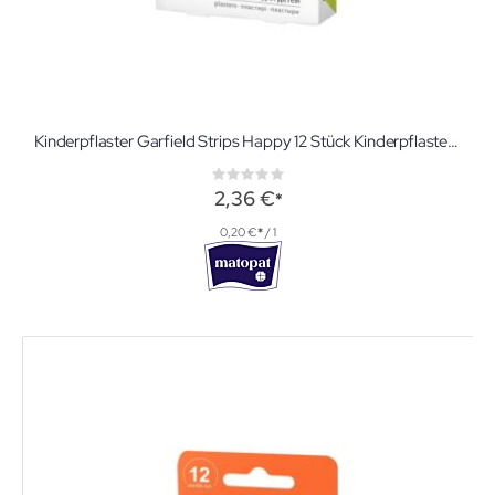
Kinderpflaster Garfield Strips Happy 12 Stück Kinderpflasterset mit 12 Pflastern in 2 Größen
Rating:
0%
2,36 €
0,20 €
/ 1