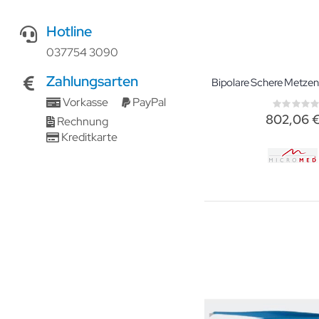
Hotline
037754 3090
Zahlungsarten
Vorkasse
PayPal
Rati
0%
802,06 
Rechnung
Kreditkarte