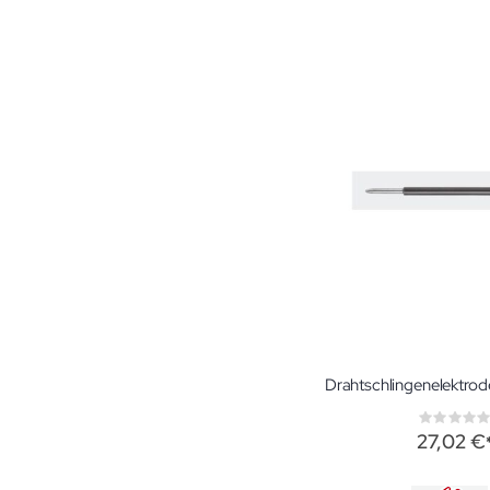
Rati
0%
27,02 €