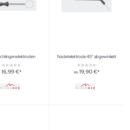
chlingenelektroden
Nadelelektrode 45° abgewinkelt
Rating:
Rating:
0%
0%
16,99 €
19,90 €
Ab