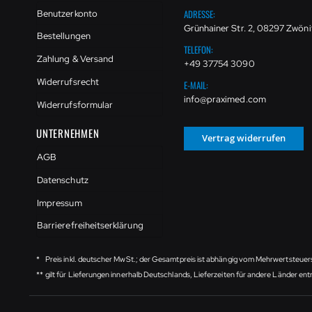
ADRESSE:
Benutzerkonto
Grünhainer Str. 2, 08297 Zwöni
Bestellungen
TELEFON:
Zahlung & Versand
+49 37754 3090
Widerrufsrecht
E-MAIL:
info@praximed.com
Widerrufsformular
UNTERNEHMEN
Vertrag widerrufen
AGB
Datenschutz
Impressum
Barrierefreiheitserklärung
*
Preis inkl. deutscher MwSt.; der Gesamtpreis ist abhängig vom Mehrwertsteuer
**
gilt für Lieferungen innerhalb Deutschlands, Lieferzeiten für andere Länder e