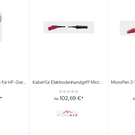
Silikon-Neutralelektrode für HF-Geräte
Kabel für Elektrodenhandgriff MicroPen
ng:
Rating:
0%
€
102,69 €
Ab
A