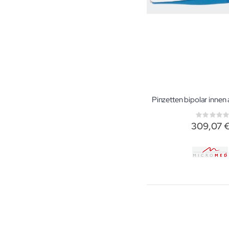
Rati
0%
309,07 