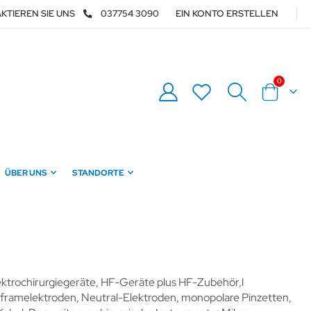
KTIEREN SIE UNS
037754 3090
EIN KONTO ERSTELLEN
Artikel
0
Warenkor
ÜBER UNS
STANDORTE
ktrochirurgiegeräte, HF-Geräte plus HF-Zubehör,l
lframelektroden, Neutral-Elektroden, monopolare Pinzetten,