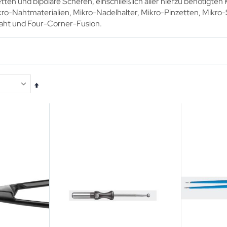
etten und bipolare Scheren, einschließlich aller hierzu benötigte
kro-Nahtmaterialien, Mikro-Nadelhalter, Mikro-Pinzetten, Mikro-S
aht und Four-Corner-Fusion.
In
absteigender
Reihenfolge