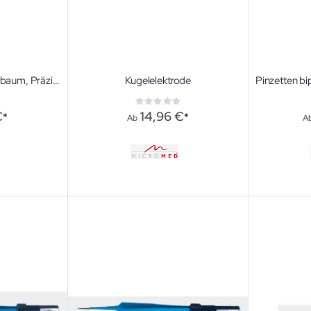
Bipolare Schere Metzenbaum, Präzisionsspitze, geb. L 130mm 1 St. BlackLine, Stecker wie Ethicon BP310
Kugelelektrode
ng:
Rating:
0%
€
14,96 €
Ab
A