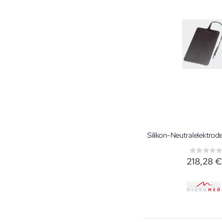
Rati
0%
218,28 