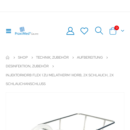
Artikel
0
Navigation
Warenkor
umschalten
SHOP
TECHNIK, ZUBEHÖR
AUFBEREITUNG
DESINFEKTION, ZUBEHÖR
INJEKTORKORB FLEX 1 ZU MELATHERM 1 KORB, 2X SCHLAUCH, 2X
SCHLAUCHANSCHLUSS
Zum
Z
Ende
An
der
de
Bildergalerie
Bil
springen
sp