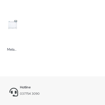
Melag Autoklav Vacuclave® 550
Hotline
037754 3090