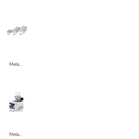
Melag Sterilisier-Behälter
Melag Zubehör für MELAquick 12+