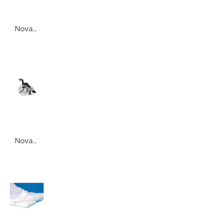
Novacare Sitzring mit Bezug Novacare Sitzkissen von Novacare
Novacare Leichtgewichtrollstuhl VARIOXX²