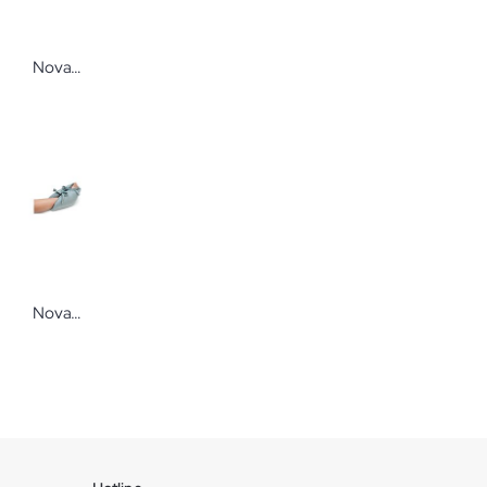
Novacare novacare® Hohlfaserauflage 2-teilig Anti-Dekubitus-Auflage, bis Grad I
Novacare Fersenpolster universal Lagerungshilfe von Novacare