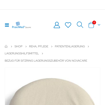
Artikel
0
Navigation
Warenkor
umschalten
SHOP
REHA, PFLEGE
PATIENTENLAGERUNG
LAGERUNGSHILFSMITTEL
BEZUG FÜR SITZRING LAGERUNGSZUBEHÖR VON NOVACARE
Zum
Z
Ende
An
der
de
Bildergalerie
Bil
springen
sp