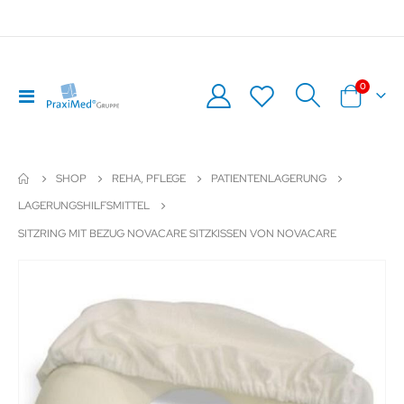
Artikel
0
Navigation
Warenkor
umschalten
SHOP
REHA, PFLEGE
PATIENTENLAGERUNG
LAGERUNGSHILFSMITTEL
SITZRING MIT BEZUG NOVACARE SITZKISSEN VON NOVACARE
Zum
Z
Ende
An
der
de
Bildergalerie
Bil
springen
sp