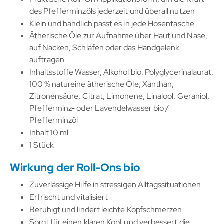
des Pfefferminzöls jederzeit und überall nutzen
Klein und handlich passt es in jede Hosentasche
Ätherische Öle zur Aufnahme über Haut und Nase,
auf Nacken, Schläfen oder das Handgelenk
auftragen
Inhaltsstoffe Wasser, Alkohol bio, Polyglycerinalaurat,
100 % natureine ätherische Öle, Xanthan,
Zitronensäure, Citrat, Limonene, Linalool, Geraniol,
Pfefferminz- oder Lavendelwasser bio /
Pfefferminzöl
Inhalt 10 ml
1 Stück
Wirkung der Roll-Ons bio
Zuverlässige Hilfe in stressigen Alltagssituationen
Erfrischt und vitalisiert
Beruhigt und lindert leichte Kopfschmerzen
Sorgt für einen klaren Kopf und verbessert die