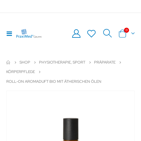
Artikel
0
Navigation
Warenkor
umschalten
SHOP
PHYSIOTHERAPIE, SPORT
PRÄPARATE
KÖRPERPFLEGE
ROLL-ON AROMADUFT BIO MIT ÄTHERISCHEN ÖLEN
Zum
Z
Ende
An
der
de
Bildergalerie
Bil
springen
sp