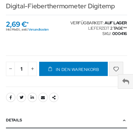
Digital-Fieberthermometer Digitemp
2,69 €
VERFÜGBARKEIT:
AUF LAGER
LIEFERZEIT
2 TAGE
Inkl. MwSt.
,
exkl.
Versandkosten
SKU
000416
IN DEN WARENKORB
DETAILS