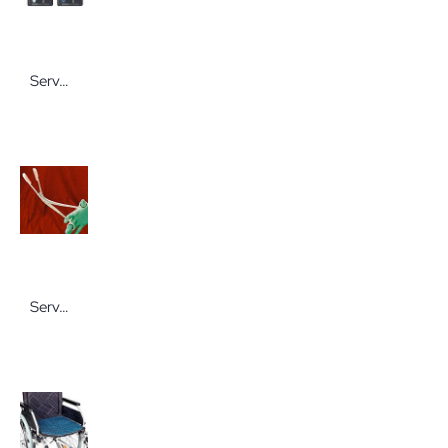
Servoprax Penlight Eloxy eloxiert Alu-Clipleuchte
Servoprax Kaiserschnittzangen Instrument für die Veterinärmedizin