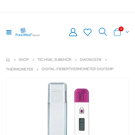
Artikel
0
Navigation
Warenkor
umschalten
SHOP
TECHNIK, ZUBEHÖR
DIAGNOSTIK
DIGITAL-FIEBERTHERMOMETER DIGITEMP
THERMOMETER
Zum
Z
Ende
An
der
de
Bildergalerie
Bil
springen
sp