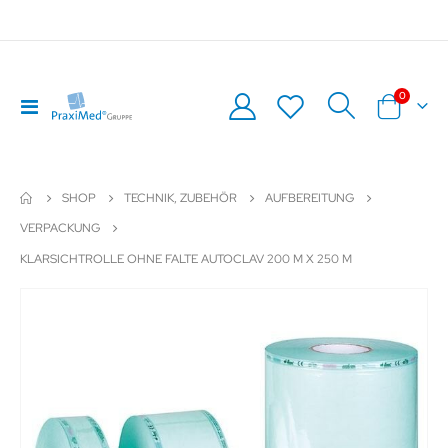
Artikel
0
Navigation
Warenkor
umschalten
SHOP
TECHNIK, ZUBEHÖR
AUFBEREITUNG
VERPACKUNG
KLARSICHTROLLE OHNE FALTE AUTOCLAV 200 M X 250 M
Zum
Z
Ende
An
der
de
Bildergalerie
Bil
springen
sp