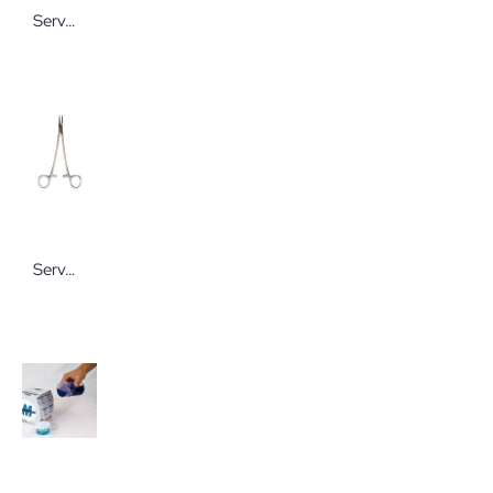
Servoprax Power-Web Übungsnetz
Servoprax Nadelhalter nach Majo-Hegar Wiederverwendbare chirurgische Instrumente