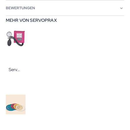
BEWERTUNGEN
MEHR VON SERVOPRAX
Servoprax Pressure Man II Chrome Line Blutdruckmessgerät