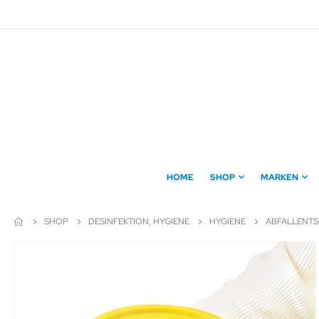
Direkt
zum
Inhalt
HOME
SHOP
MARKEN
SHOP
DESINFEKTION, HYGIENE
HYGIENE
ABFALLENT
Zum
Ende
der
Bildergalerie
springen