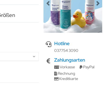
Previous
Next
Größen
Hotline
037754 3090
Zahlungsarten
Vorkasse
PayPal
Rechnung
Kreditkarte