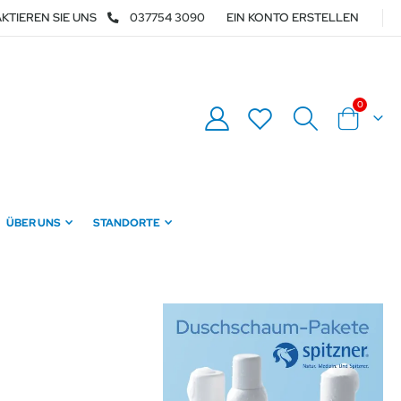
KTIEREN SIE UNS
037754 3090
EIN KONTO ERSTELLEN
Artikel
0
Warenkor
ÜBER UNS
STANDORTE