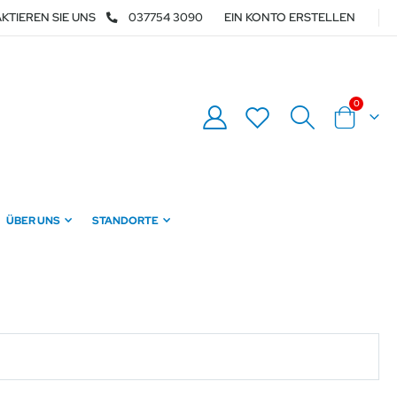
KTIEREN SIE UNS
037754 3090
EIN KONTO ERSTELLEN
Artikel
0
Warenkor
ÜBER UNS
STANDORTE