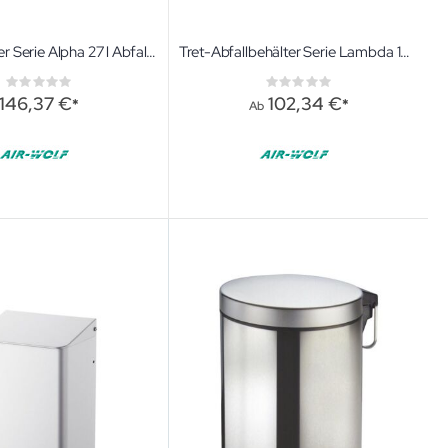
Abfallbehälter Serie Alpha 27 l Abfallbehälter
Tret-Abfallbehälter Serie Lambda 14 l In verschiedenen Farben
Rating:
Rating:
0%
0%
146,37 €
102,34 €
Ab