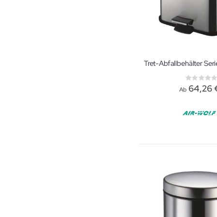
Rati
0%
64,26 
Ab