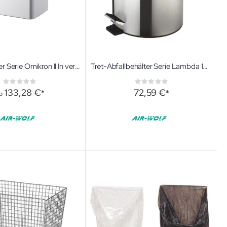
Abfallbehälter Serie Omikron II In verschiedenen Farben
Tret-Abfallbehälter Serie Lambda 12 l In verschiedenen Farben
Rating:
Rating:
0%
0%
133,28 €
72,59 €
b