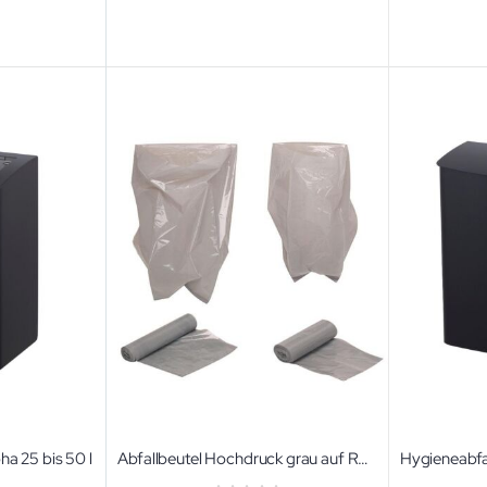
ha 25 bis 50 l
Abfallbeutel Hochdruck grau auf Rolle Hochdruck-Folienbeutel LDPE