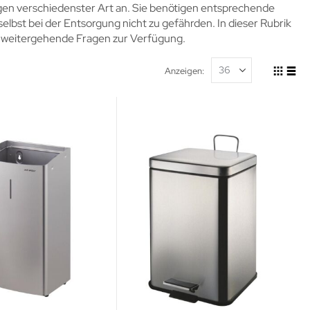
engen verschiedenster Art an. Sie benötigen entsprechende
lbst bei der Entsorgung nicht zu gefährden. In dieser Rubrik
ür weitergehende Fragen zur Verfügung.
Anzeigen
Ansicht
Raste
List
als