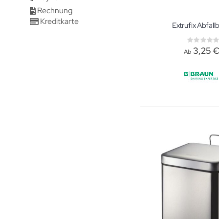
Rechnung
Kreditkarte
Extrufix Abfall
Rati
0%
3,25 
Ab