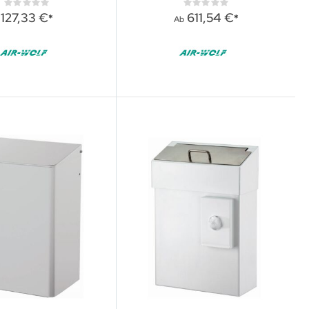
Rating:
Rating:
0%
0%
127,33 €
611,54 €
Ab