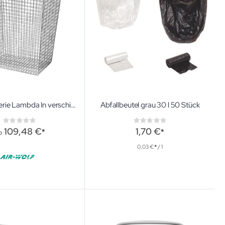
Abfallkorb Serie Lambda In verschiedenen Größen
Abfallbeutel grau 30 l 50 Stück
Rating:
Rating:
0%
0%
109,48 €
1,70 €
b
0,03 €
/ 1