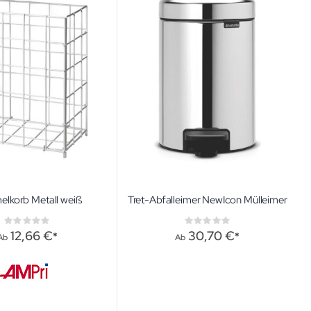
lkorb Metall weiß
Tret-Abfalleimer NewIcon Mülleimer
Rating:
Rating:
0%
0%
12,66 €
30,70 €
Ab
Ab