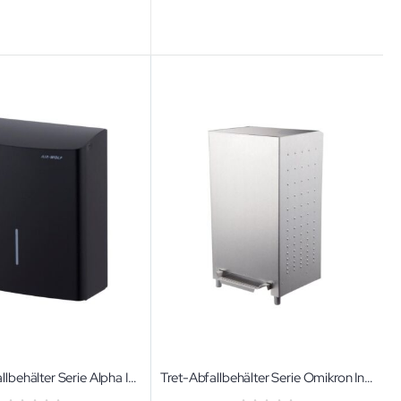
Hygieneabfallbehälter Serie Alpha In verschiedenen Ausführungen
Tret-Abfallbehälter Serie Omikron In verschiedenen Ausführungen