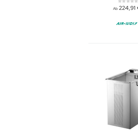
Rati
0%
224,91
Ab