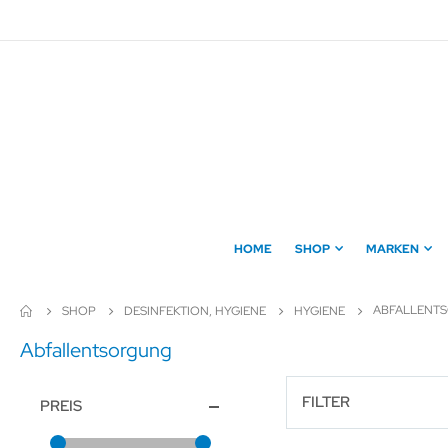
Direkt
zum
Inhalt
HOME
SHOP
MARKEN
ABFALLENT
SHOP
DESINFEKTION, HYGIENE
HYGIENE
Abfallentsorgung
FILTER
PREIS