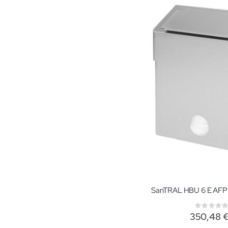
Rati
0%
350,48 