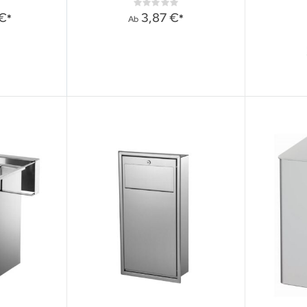
ng:
Rating:
0%
 €
3,87 €
Ab