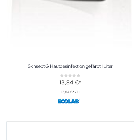
Skinsept G Hautdesinfektion gefärbt 1 Liter
Rating:
0%
13,84 €
13,84 €
/ 1 l