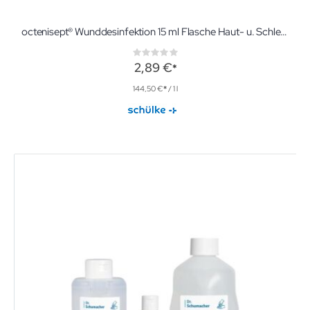
octenisept® Wunddesinfektion 15 ml Flasche Haut- u. Schleimhautantiseptikum
Rating:
0%
2,89 €
144,50 €
/ 1 l