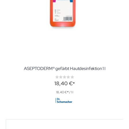
ASEPTODERM® gefärbt Hautdesinfektion 1 l
Rating:
0%
18,40 €
18,40 €
/ 1 l