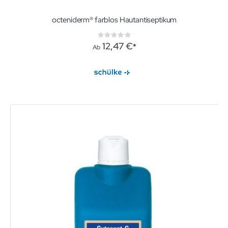
octeniderm® farblos Hautantiseptikum
Rating:
0%
12,47 €
Ab