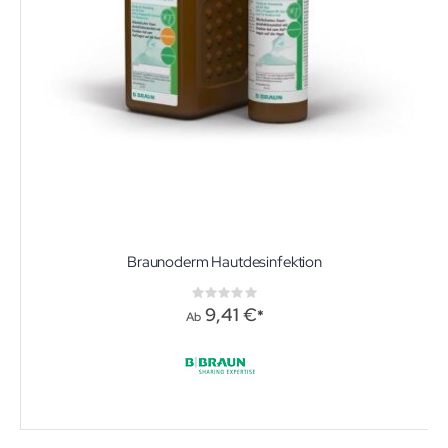
Braunoderm Hautdesinfektion
Rating:
0%
9,41 €
Ab