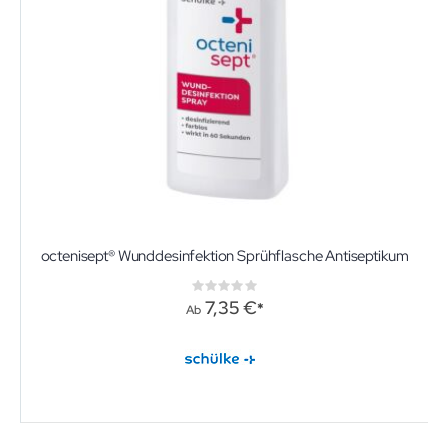
octenisept® Wunddesinfektion Sprühflasche Antiseptikum
Rating:
0%
7,35 €
Ab