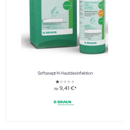
Softasept N Hautdesinfektion
Bewertung:
20%
9,41 €
Ab