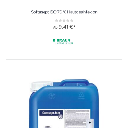
Softasept ISO 70 % Hautdesinfekion
Rating:
0%
9,41 €
Ab