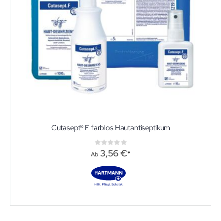
Cutasept® F farblos Hautantiseptikum
Rating:
0%
3,56 €
Ab