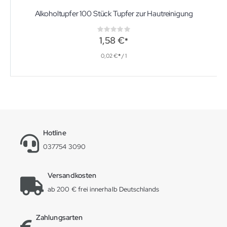
Alkoholtupfer 100 Stück Tupfer zur Hautreinigung
Rating:
0%
1,58 €
0,02 €
/ 1
Hotline
037754 3090
Versandkosten
ab 200 € frei innerhalb Deutschlands
Zahlungsarten