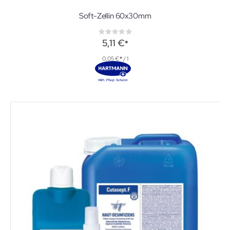
Soft-Zellin 60x30mm
Rating:
0%
5,11 €
0,05 €
/ 1