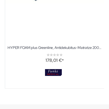
HYPER FOAM plus Greenline, Antidekubitus-Matratze 200 x 90 x 14 cm
Rating:
0%
178,01 €