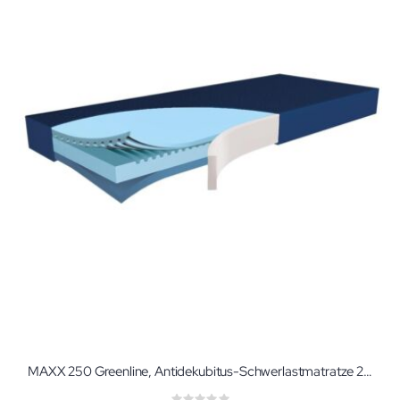
MAXX 250 Greenline, Antidekubitus-Schwerlastmatratze 200 x 90 x 18 cm