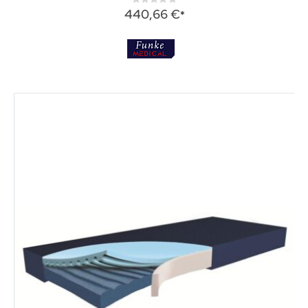
Rating:
0%
440,66 €