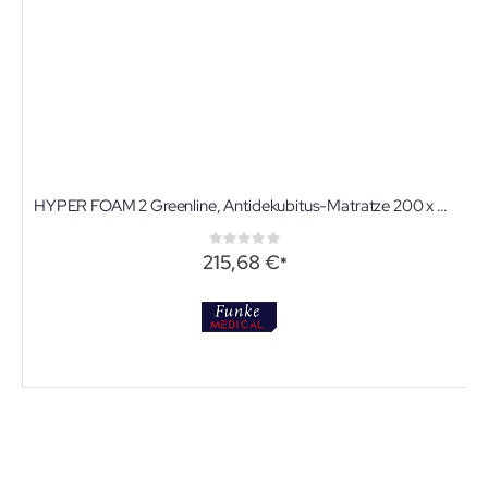
HYPER FOAM 2 Greenline, Antidekubitus-Matratze 200 x 90 x 15 cm
Rating:
0%
215,68 €