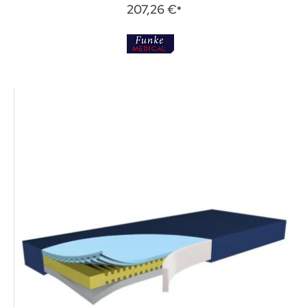
0%
207,26 €