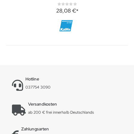
Rating:
0%
28,08 €
Hotline
037754 3090
Versandkosten
ab 200 € frei innerhalb Deutschlands
Zahlungsarten