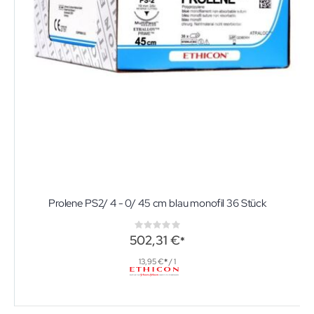
Prolene PS2/ 4 - 0/ 45 cm blau monofil 36 Stück
Rating:
0%
502,31 €
13,95 €
/ 1