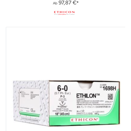
0%
97,87 €
Ab