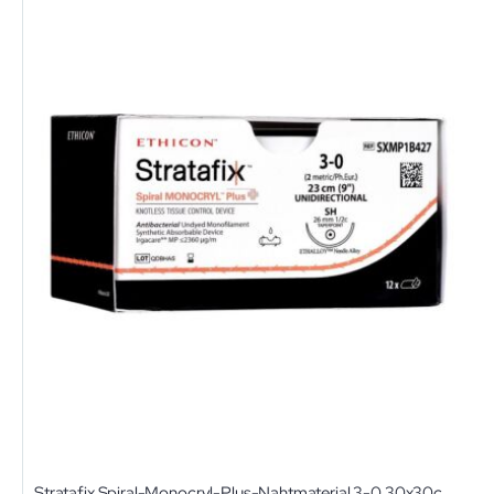
Stratafix Spiral-Monocryl-Plus-Nahtmaterial 3-0 30x30cm FS