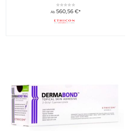
Rating:
0%
560,56 €
Ab