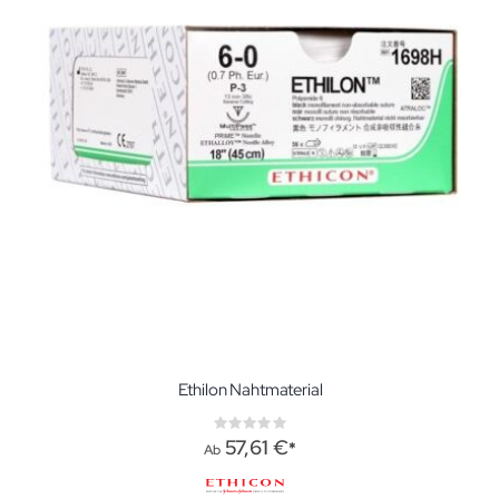
Ethilon Nahtmaterial
Rating:
0%
57,61 €
Ab