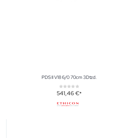
PDS II V18 6/0 70cm 3Dtzd.
Rating:
0%
541,46 €