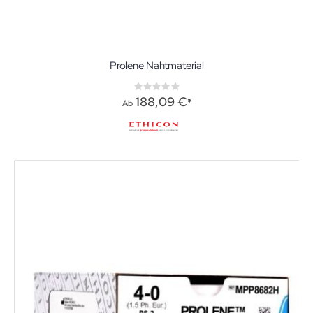
Prolene Nahtmaterial
Rating:
0%
188,09 €
Ab