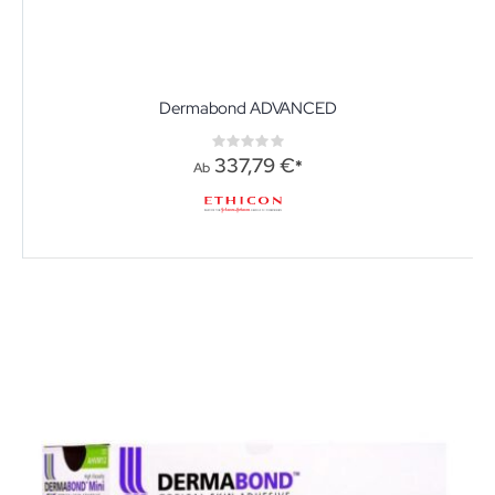
Dermabond ADVANCED
Rating:
0%
337,79 €
Ab