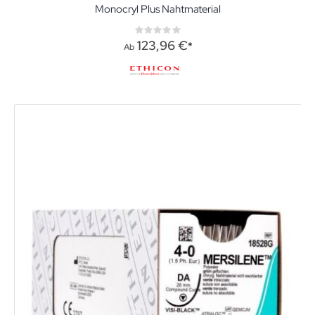
Monocryl Plus Nahtmaterial
Rating:
0%
123,96 €
Ab