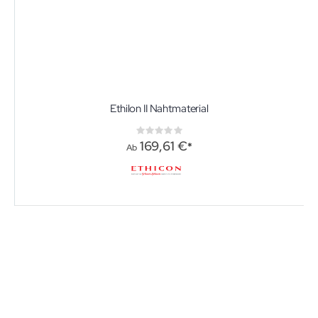
Ethilon II Nahtmaterial
Rating:
0%
169,61 €
Ab