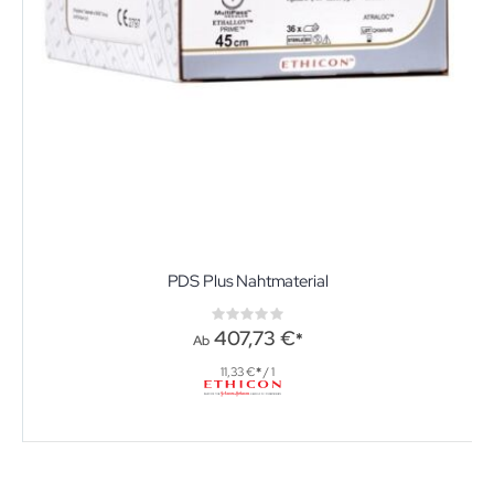
PDS Plus Nahtmaterial
Rating:
0%
407,73 €
Ab
11,33 €
/ 1