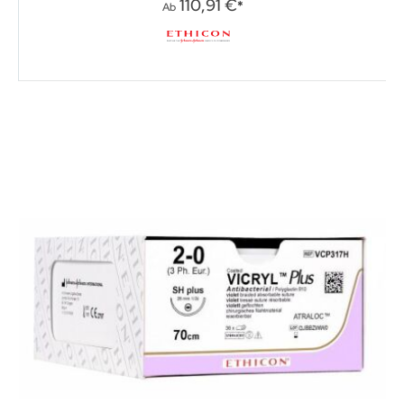
0%
110,91 €
Ab