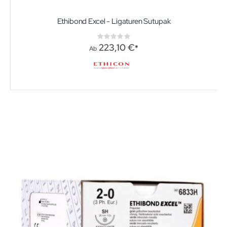
Ethibond Excel - Ligaturen Sutupak
Rating:
0%
223,10 €
Ab