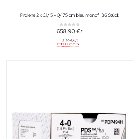
Prolene 2 x C1/ 5 - 0/ 75 cm blau monofil 36 Stück
Rating:
0%
658,90 €
18,30 €
/ 1