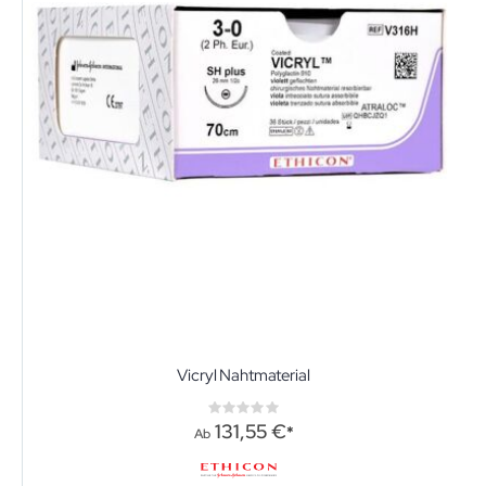
Vicryl Nahtmaterial
Rating:
0%
131,55 €
Ab