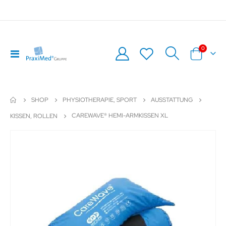
Artikel
0
Navigation
Warenkor
umschalten
SHOP
PHYSIOTHERAPIE, SPORT
AUSSTATTUNG
CAREWAVE® HEMI-ARMKISSEN XL
KISSEN, ROLLEN
Zum
Z
Ende
An
der
de
Bildergalerie
Bil
springen
sp