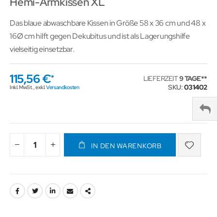
Hemi-Armkissen XL
Das blaue abwaschbare Kissen in Größe 58 x 36 cm und 48 x
16Ø cm hilft gegen Dekubitus und ist als Lagerungshilfe
vielseitig einsetzbar.
115,56 €
LIEFERZEIT
9 TAGE
SKU
031402
Inkl. MwSt.
,
exkl.
Versandkosten
IN DEN WARENKORB