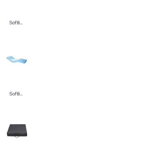
Softline Carewave® Seitenlagerungskissen M
Softline Carflex Weichlagerungsmatratze