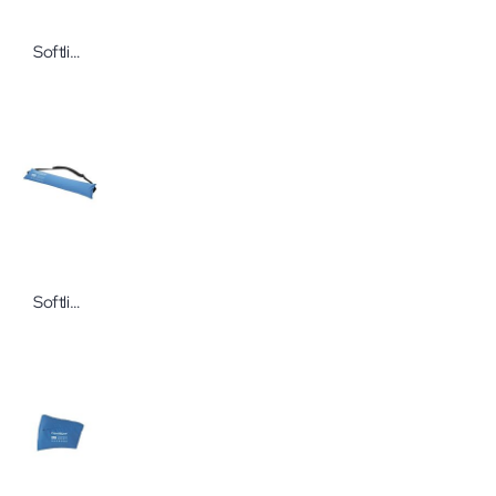
Softline CareWave® Hemi-Armkissen XL
Softline CareWave® Fersenentlastungsgurt