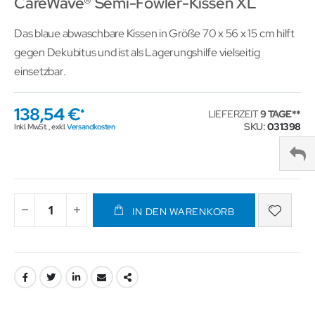
CareWave® Semi-Fowler-Kissen XL
Das blaue abwaschbare Kissen in Größe 70 x 56 x 15 cm hilft
gegen Dekubitus und ist als Lagerungshilfe vielseitig
einsetzbar.
138,54 €
LIEFERZEIT
9 TAGE
SKU
031398
Inkl. MwSt.
,
exkl.
Versandkosten
IN DEN WARENKORB