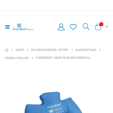
Artikel
0
Navigation
Warenkor
umschalten
SHOP
PHYSIOTHERAPIE, SPORT
AUSSTATTUNG
CAREWAVE® SEMI-FOWLER-KISSEN XL
KISSEN, ROLLEN
Zum
Z
Ende
An
der
de
Bildergalerie
Bil
springen
sp