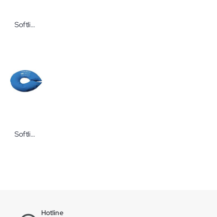
Softline CareWave® Abduktionskissen XL
Softline CareWave® Ringkissen M
Hotline