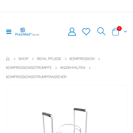
Artikel
0
Navigation
Warenkor
umschalten
SHOP
REHA, PFLEGE
KOMPRESSION
KOMPRESSIONSSTRÜMPFE
ANZIEHHILFEN
KOMPRESSIONSSTRUMPFANZIEHER
Zum
Z
Ende
An
der
de
Bildergalerie
Bil
springen
sp