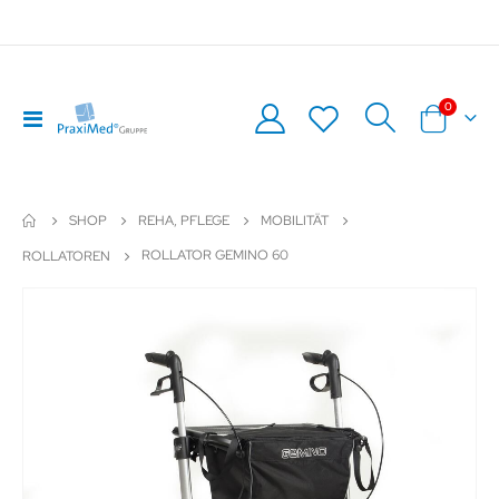
Artikel
0
Navigation
Warenkor
umschalten
SHOP
REHA, PFLEGE
MOBILITÄT
ROLLATOR GEMINO 60
ROLLATOREN
Zum
Z
Ende
An
der
de
Bildergalerie
Bil
springen
sp