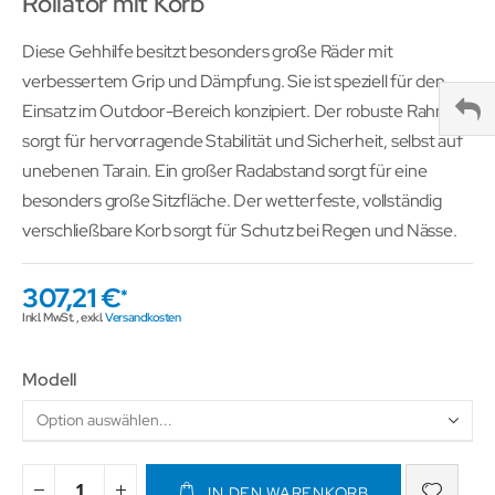
Rollator mit Korb
Diese Gehhilfe besitzt besonders große Räder mit
verbessertem Grip und Dämpfung. Sie ist speziell für den
Einsatz im Outdoor-Bereich konzipiert. Der robuste Rahmen
sorgt für hervorragende Stabilität und Sicherheit, selbst auf
unebenen Tarain. Ein großer Radabstand sorgt für eine
besonders große Sitzfläche. Der wetterfeste, vollständig
verschließbare Korb sorgt für Schutz bei Regen und Nässe.
307,21 €
Inkl. MwSt.
,
exkl.
Versandkosten
Modell
IN DEN WARENKORB