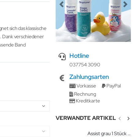
Previous
Next
et sich das klassische
. Dank verschiedener
assende Band
Hotline
037754 3090
Zahlungsarten
Vorkasse
PayPal
Rechnung
Kreditkarte
VERWANDTE ARTIKEL
Assist grau 1 Stück Trainingshilfe für Übungsband