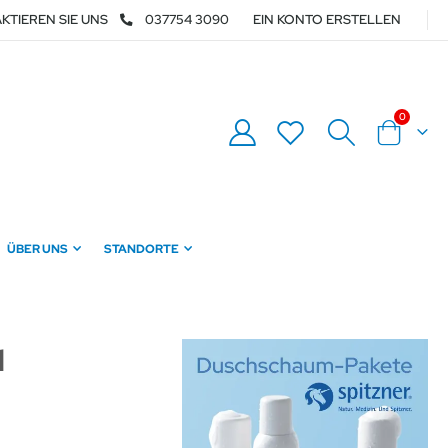
KTIEREN SIE UNS
037754 3090
EIN KONTO ERSTELLEN
Artikel
0
Warenkor
ÜBER UNS
STANDORTE
d