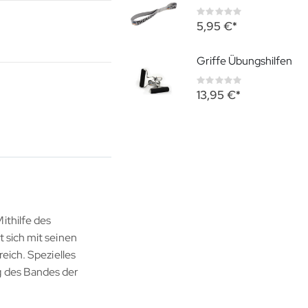
Rating:
0%
5,95 €
Griffe Übungshilfen
Rating:
0%
13,95 €
ithilfe des
 sich mit seinen
eich. Spezielles
g des Bandes der