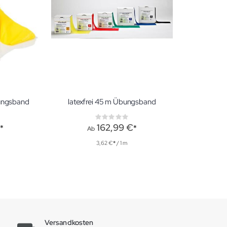
bungsband
latexfrei 45 m Übungsband
g:
Rating:
0%
€
162,99 €
Ab
3,62 €
/ 1 m
Versandkosten