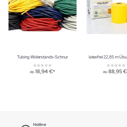
Tubing Widerstands-Schnur
latexfrei 22,85 m Ü
Rating:
Ratin
0%
0%
18,94 €
88,95 
Ab
Ab
Hotline