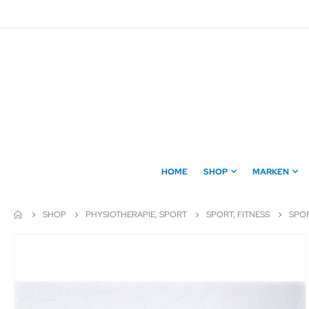
Direkt
zum
Inhalt
HOME
SHOP
MARKEN
SHOP
PHYSIOTHERAPIE, SPORT
SPORT, FITNESS
SPOR
Zum
Ende
der
Bildergalerie
springen