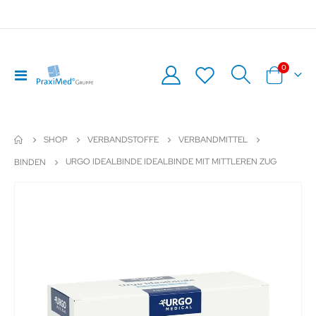
Artikel
0
Navigation
Warenkor
umschalten
SHOP
VERBANDSTOFFE
VERBANDMITTEL
URGO IDEALBINDE IDEALBINDE MIT MITTLEREN ZUG
BINDEN
Zum
Z
Ende
An
der
de
Bildergalerie
Bil
springen
sp