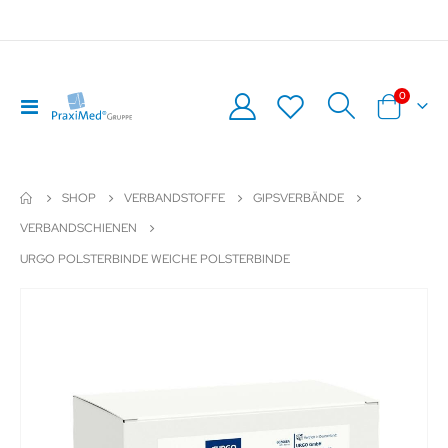
Artikel
0
Navigation
Warenkor
umschalten
SHOP
VERBANDSTOFFE
GIPSVERBÄNDE
VERBANDSCHIENEN
URGO POLSTERBINDE WEICHE POLSTERBINDE
Zum
Z
Ende
An
der
de
Bildergalerie
Bil
springen
sp