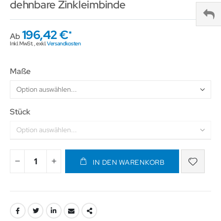
dehnbare Zinkleimbinde
196,42 €
Ab
Inkl. MwSt.
,
exkl.
Versandkosten
Maße
Stück
IN DEN WARENKORB