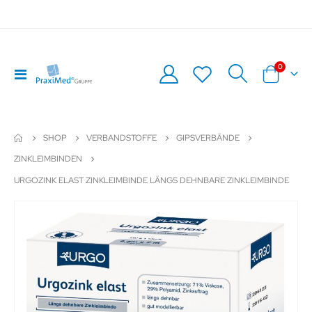
Artikel
0
Navigation
Warenkor
umschalten
SHOP
VERBANDSTOFFE
GIPSVERBÄNDE
ZINKLEIMBINDEN
URGOZINK ELAST ZINKLEIMBINDE LÄNGS DEHNBARE ZINKLEIMBINDE
Zum
Z
Ende
An
der
de
Bildergalerie
Bil
springen
sp