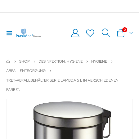
Artikel
0
Navigation
Warenkor
umschalten
SHOP
DESINFEKTION, HYGIENE
HYGIENE
ABFALLENTSORGUNG
TRET-ABFALLBEHÄLTER SERIE LAMBDA 5 L IN VERSCHIEDENEN
FARBEN
Zum
Z
Ende
An
der
de
Bildergalerie
Bil
springen
sp