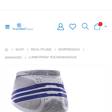
Artikel
0
Navigation
Warenkor
umschalten
SHOP
REHA, PFLEGE
KOMPRESSION
LUMBOTRAIN® RÜCKENBANDAGE
BANDAGEN
Zum
Z
Ende
An
der
de
Bildergalerie
Bil
springen
sp