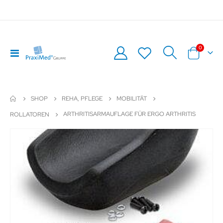
Artikel
0
Navigation
Warenkor
umschalten
SHOP
REHA, PFLEGE
MOBILITÄT
ARTHRITISARMAUFLAGE FÜR ERGO ARTHRITIS
ROLLATOREN
Zum
Z
Ende
An
der
de
Bildergalerie
Bil
springen
sp