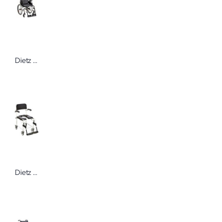
Dietz Caneo L Spezialrollstuhl
Dietz TOMTAR® Duschtoilettenstuhl Levina