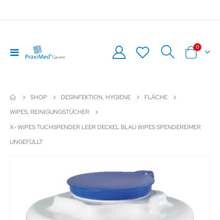
Artikel
0
Navigation
Warenkor
umschalten
SHOP
DESINFEKTION, HYGIENE
FLÄCHE
WIPES, REINIGUNGSTÜCHER
X- WIPES TUCHSPENDER LEER DECKEL BLAU WIPES SPENDEREIMER
UNGEFÜLLT
Zum
Z
Ende
An
der
de
Bildergalerie
Bil
springen
sp