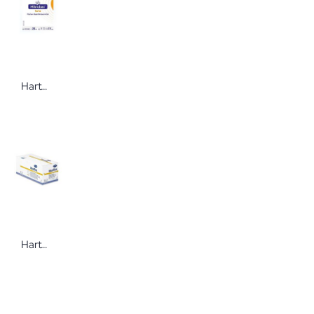
Hartmann Mikrobac® forte Karton á 250 x 20 ml Flächen-Desinfektionsreiniger
Hartmann Idealflex® universal Universalbinde