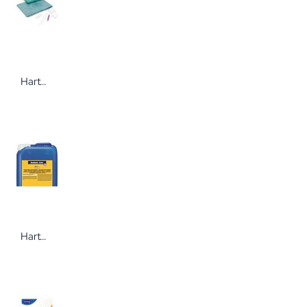
Hartmann IVOM-Sets Standard mit Auffangbeutel
Hartmann Bodedex forte Instrumentendesinfektion 5 Liter pH-neutraler Reiniger für thermolabile und -stabile Instrumente