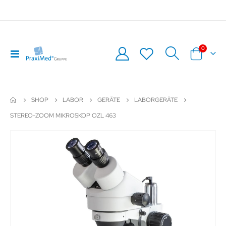
Artikel
0
Navigation
Warenkor
umschalten
SHOP
LABOR
GERÄTE
LABORGERÄTE
STEREO-ZOOM MIKROSKOP OZL 463
Zum
Z
Ende
An
der
de
Bildergalerie
Bil
springen
sp