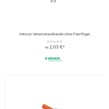
Introcan Venenverweilkanüle ohne Fixierflügel
Rating:
0%
2,03 €
Ab