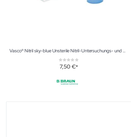
Vasco® Nitril sky-blue Unsterile Nitril-Untersuchungs- und Schutzhandschuhe
Rating:
0%
7,50 €