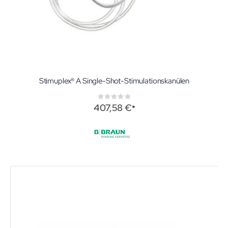
Stimuplex® A Single-Shot-Stimulationskanülen
Rating:
0%
407,58 €