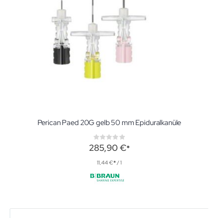
Perican Paed 20G gelb 50 mm Epiduralkanüle
Rating:
0%
285,90 €
11,44 €
/ 1