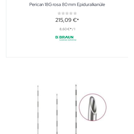
Perican 18G rosa 80 mm Epiduralkanüle
Rating:
0%
215,09 €
8,60 €
/ 1