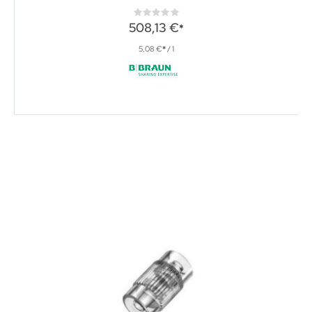
Rating:
0%
508,13 €
5,08 €
/ 1