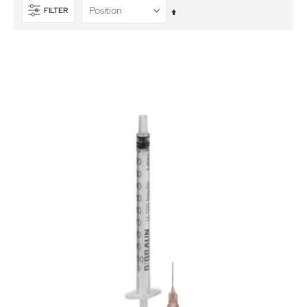
FILTER
In
absteigender
Reihenfolge