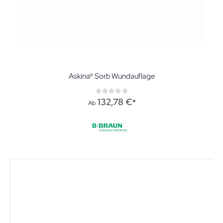
Askina® Sorb Wundauflage
Rating:
0%
132,78 €
Ab