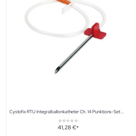
Cystofix RTU Integralballonkatheter Ch. 14 Punktions-Set mit Silikonballon-Katheter
Rating:
0%
41,28 €