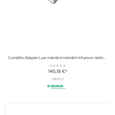
Combifix-Adapter Luer männlich männlich Infusions-Verbindungszubehör
Rating:
0%
145,18 €
1,45 €
/ 1