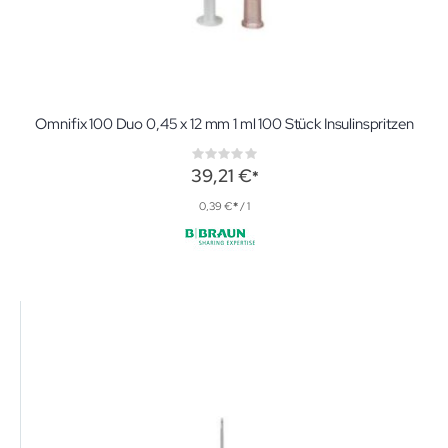
Omnifix 100 Duo 0,45 x 12 mm 1 ml 100 Stück Insulinspritzen
Rating:
0%
39,21 €
0,39 €
/ 1