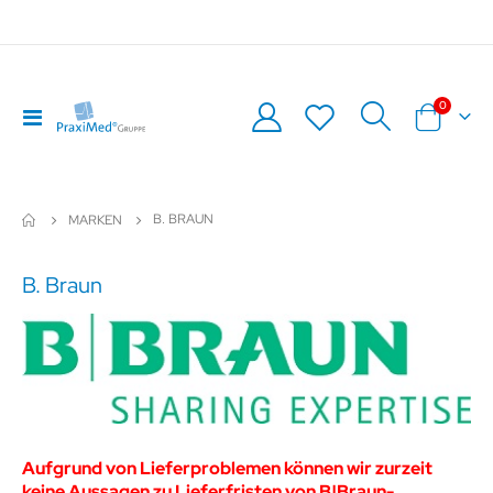
Artikel
0
Navigation
Warenkor
umschalten
B. BRAUN
MARKEN
B. Braun
Aufgrund von Lieferproblemen können wir zurzeit
keine Aussagen zu Lieferfristen von B|Braun-