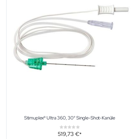
Stimuplex® Ultra 360, 30° Single-Shot-Kanüle
Rating:
0%
519,73 €