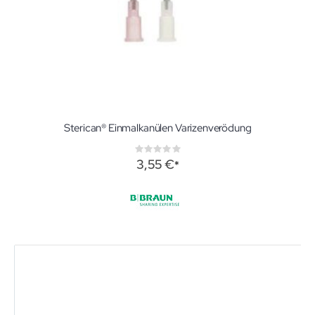
Sterican® Einmalkanülen Varizenverödung
Rating:
0%
3,55 €