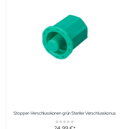
Stopper-Verschlusskonen grün Steriler Verschlusskonus
Rating:
0%
24,99 €