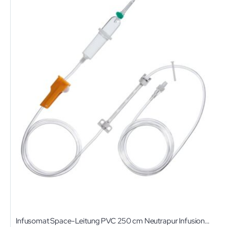
Infusomat Space-Leitung PVC 250 cm Neutrapur Infusionsleitung für Infusomat fmS, Infusomat Space