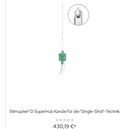
Stimuplex® D SuperHub Kanüle für die "Single-Shot"-Technik
Rating:
0%
430,19 €