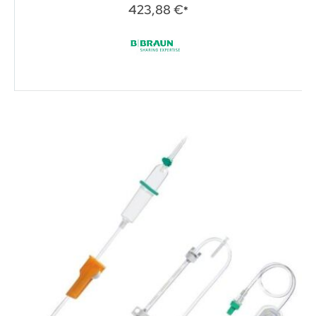
0%
423,88 €