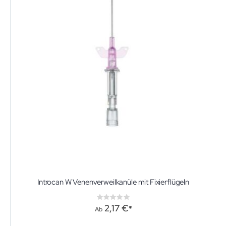
Introcan W Venenverweilkanüle mit Fixierflügeln
Rating:
0%
2,17 €
Ab