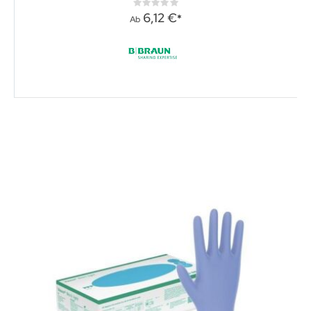
Rating:
0%
6,12 €
Ab