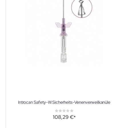
Introcan Safety-W Sicherheits-Venenverweilkanüle
Rating:
0%
108,29 €