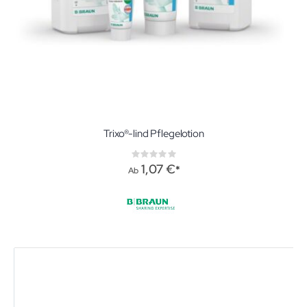
Trixo®-lind Pflegelotion
Rating:
0%
1,07 €
Ab