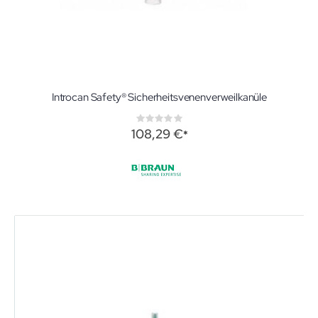
Introcan Safety® Sicherheitsvenenverweilkanüle
Rating:
0%
108,29 €