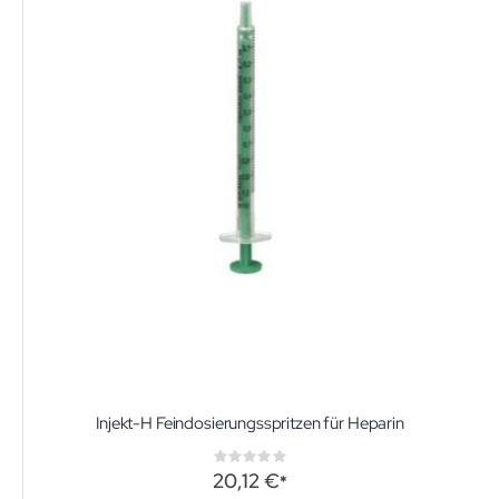
Injekt-H Feindosierungsspritzen für Heparin
Rating:
0%
20,12 €