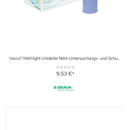
Vasco® Nitril light Unsterile Nitril-Untersuchungs- und Schutzhandschuhe
Rating:
0%
9,53 €