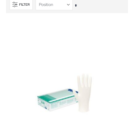
FILTER
In
absteigender
Reihenfolge