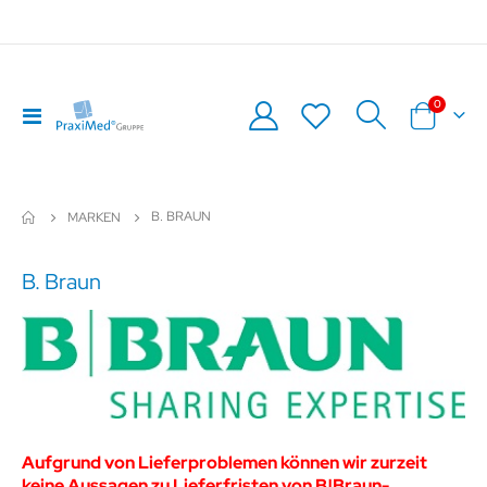
Artikel
0
Navigation
Warenkor
umschalten
B. BRAUN
MARKEN
B. Braun
Aufgrund von Lieferproblemen können wir zurzeit
keine Aussagen zu Lieferfristen von B|Braun-