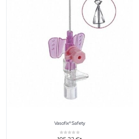
Vasofix® Safety
Rating:
0%