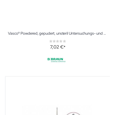
Vasco® Powdered, gepudert, unsteril Untersuchungs- und Schutzhandschuhe aus Naturlatex
Rating:
0%
7,02 €