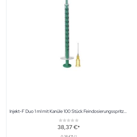
Injekt-F Duo 1 ml mit Kanüle 100 Stück Feindosierungsspritzen
Rating:
0%
38,37 €
0,38 €
/ 1