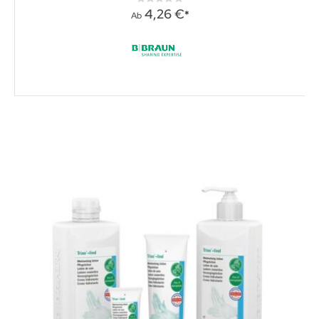
Rating:
0%
4,26 €
Ab