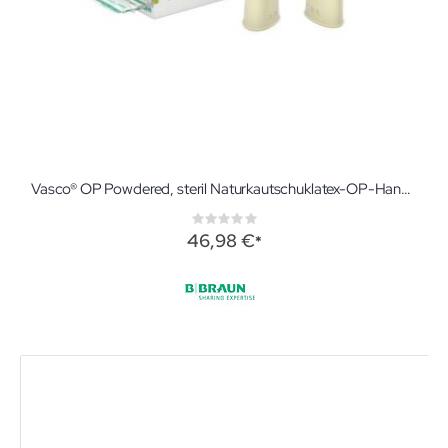
Vasco® OP Powdered, steril Naturkautschuklatex-OP-Handschuhe, gepudert
Rating:
0%
46,98 €