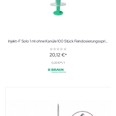
Injekt-F Solo 1 ml ohne Kanüle 100 Stück Feindosierungsspritzen
Rating:
0%
20,12 €
0,20 €
/ 1