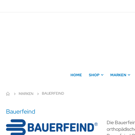
Direkt
zum
Inhalt
HOME
SHOP
MARKEN
BAUERFEIND
MARKEN
Bauerfeind
Die Bauerfein
orthopädisch