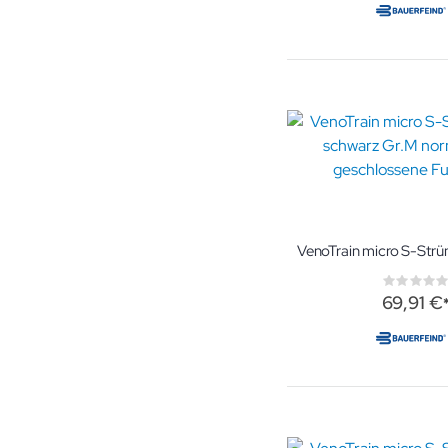
Rati
0%
69,91 €