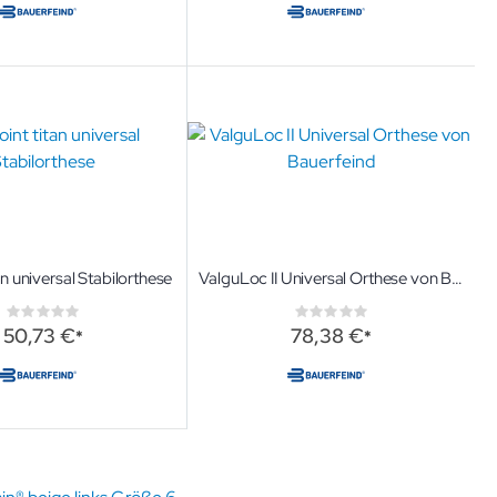
an universal Stabilorthese
ValguLoc II Universal Orthese von Bauerfeind
Rating:
Rating:
0%
0%
50,73 €
78,38 €