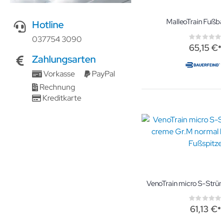
MalleoTrain Fuß
Hotline
Rati
037754 3090
0%
65,15 €
Zahlungsarten
Vorkasse
PayPal
Rechnung
Kreditkarte
Rati
0%
61,13 €