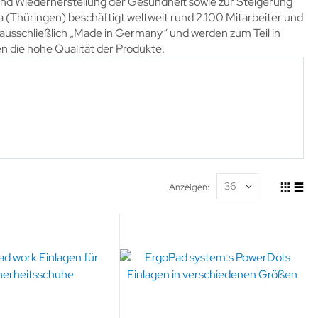
 und Wiederherstellung der Gesundheit sowie zur Steigerung
(Thüringen) beschäftigt weltweit rund 2.100 Mitarbeiter und
 ausschließlich „Made in Germany“ und werden zum Teil in
n die hohe Qualität der Produkte.
Anzeigen
Ansicht
Raste
List
als