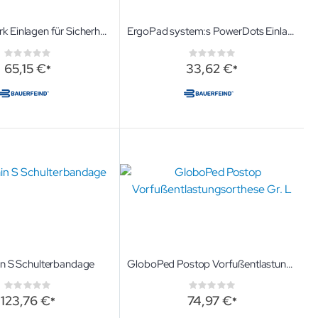
ErgoPad work Einlagen für Sicherheitsschuhe
ErgoPad system:s PowerDots Einlagen in verschiedenen Größen
Rating:
Rating:
0%
0%
65,15 €
33,62 €
n S Schulterbandage
GloboPed Postop Vorfußentlastungsorthese Gr. L
Rating:
Rating:
0%
0%
123,76 €
74,97 €