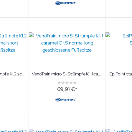
VenoTrain micro S-Strümpfe Kl.2 schwarz Gr.M normal short geschlossene Fußspitze
VenoTrain micro S-Strümpfe Kl. 1 caramel Gr.S normal long geschlossene Fußspitze
EpiPoint tit
ng:
Rating:
0%
69,91 €