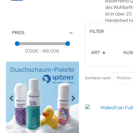
Bauerfeind Qu
des Wohlbefi
ist in über 2
Handarbeit he
FILTER
PREIS
17.00€ - 188.00€
ART
AUS
Sortieren nach
Previous
Next