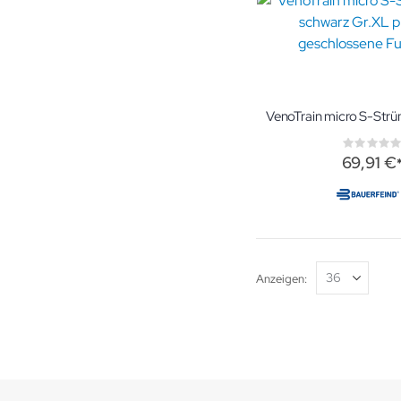
Rati
0%
69,91 €
Anzeigen