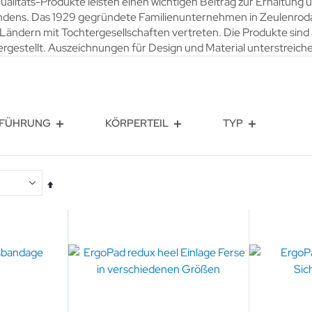
alitäts-Produkte leisten einen wichtigen Beitrag zur Erhaltung
ndens. Das 1929 gegründete Familienunternehmen in Zeulenroda 
0 Ländern mit Tochtergesellschaften vertreten. Die Produkte sind
rgestellt. Auszeichnungen für Design und Material unterstreiche
FÜHRUNG
KÖRPERTEIL
TYP
In
absteigender
Reihenfolge