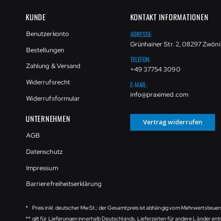
KUNDE
KONTAKT INFORMATIONEN
ADRESSE:
Benutzerkonto
Grünhainer Str. 2, 08297 Zwöni
Bestellungen
TELEFON:
Zahlung & Versand
+49 37754 3090
Widerrufsrecht
E-MAIL:
info@praximed.com
Widerrufsformular
UNTERNEHMEN
Vertrag widerrufen
AGB
Datenschutz
Impressum
Barrierefreiheitserklärung
*
Preis inkl. deutscher MwSt.; der Gesamtpreis ist abhängig vom Mehrwertsteuer
**
gilt für Lieferungen innerhalb Deutschlands, Lieferzeiten für andere Länder e