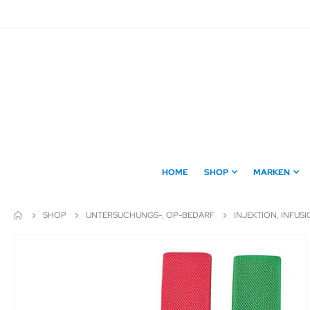
Direkt
zum
Inhalt
HOME
SHOP
MARKEN
SHOP
UNTERSUCHUNGS-, OP-BEDARF
INJEKTION, INFUS
Zum
Ende
der
Bildergalerie
springen