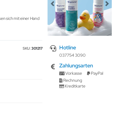
Previous
Next
en sich mit einer Hand
Hotline
SKU
301217
037754 3090
Zahlungsarten
Vorkasse
PayPal
Rechnung
Kreditkarte