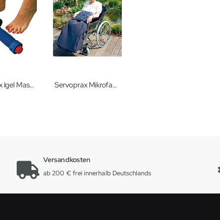
Servoprax Igel Massage-Fußrolle
Servoprax Mikrofaser Thermoschlupfsack für Rollstühle
Versandkosten
ab 200 € frei innerhalb Deutschlands