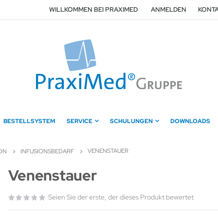
WILLKOMMEN BEI PRAXIMED
ANMELDEN
KONTA
BESTELLSYSTEM
SERVICE
SCHULUNGEN
DOWNLOADS
VENENSTAUER
ION
INFUSIONSBEDARF
Zum
Venenstauer
Anfang
der
Seien Sie der erste, der dieses Produkt bewertet
Bildergalerie
springen