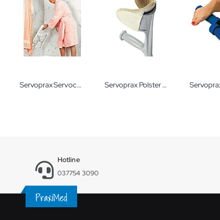
Servoprax Servocare Duschklappsitz
Servoprax Polster für Gehstützen 1 Stück
Hotline
037754 3090