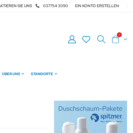
KTIEREN SIE UNS
037754 3090
EIN KONTO ERSTELLEN
Artikel
0
Warenkor
ÜBER UNS
STANDORTE