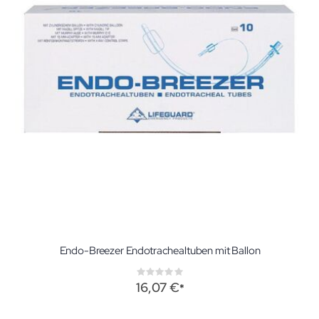
Endo-Breezer Endotrachealtuben mit Ballon
Rating:
0%
16,07 €