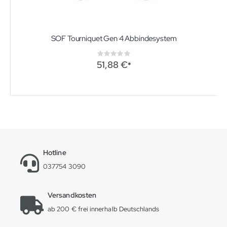
SOF Tourniquet Gen 4 Abbindesystem
Rating:
0%
51,88 €
Hotline
037754 3090
Versandkosten
ab 200 € frei innerhalb Deutschlands