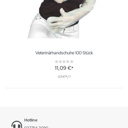
Veterinärhandschuhe 100 Stück
Rating:
0%
11,09 €
0,11 €
/ 1
Hotline
037754 3090