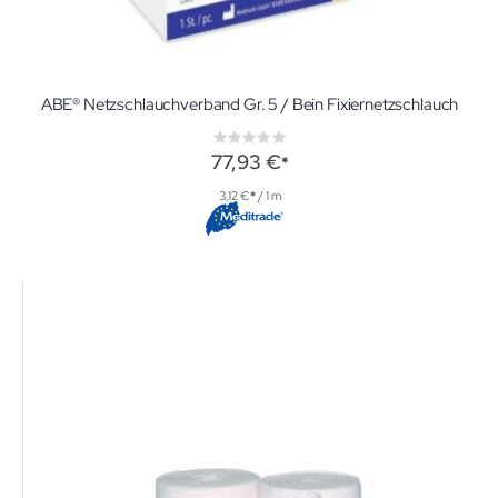
ABE® Netzschlauchverband Gr. 5 / Bein Fixiernetzschlauch
Rating:
0%
77,93 €
3,12 €
/ 1 m