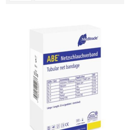
absteigender
Reihenfolge