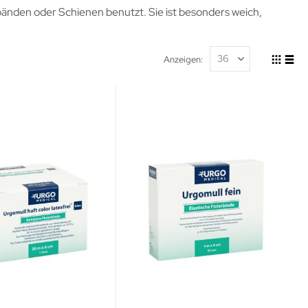
rbänden oder Schienen benutzt. Sie ist besonders weich,
Anzeigen
Ansicht
Raste
List
als