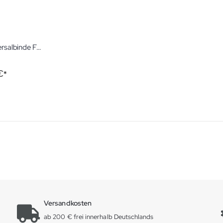
Urgolast universal Universalbinde Für Stütz- und Entlastungsverbände
ng:
€
Versandkosten
ab 200 € frei innerhalb Deutschlands