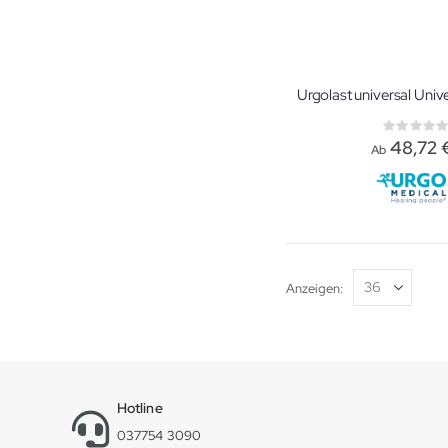
Rati
0%
48,72 
Ab
Anzeigen
Hotline
037754 3090