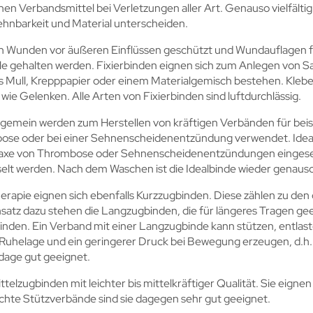
chen Verbandsmittel bei Verletzungen aller Art. Genauso vielfältig 
Dehnbarkeit und Material unterscheiden.
n Wunden vor äußeren Einflüssen geschützt und Wundauflagen fi
le gehalten werden. Fixierbinden eignen sich zum Anlegen von 
ull, Krepppapier oder einem Materialgemisch bestehen. Klebende,
ie Gelenken. Alle Arten von Fixierbinden sind luftdurchlässig.
gemein werden zum Herstellen von kräftigen Verbänden für beis
ose oder bei einer Sehnenscheidenentzündung verwendet. Idealb
laxe von Thrombose oder Sehnenscheidenentzündungen eingesetz
elt werden. Nach dem Waschen ist die Idealbinde wieder genauso
erapie eignen sich ebenfalls Kurzzugbinden. Diese zählen zu den
atz dazu stehen die Langzugbinden, die für längeres Tragen geei
inden. Ein Verband mit einer Langzugbinde kann stützen, entlast
n Ruhelage und ein geringerer Druck bei Bewegung erzeugen, d.h.
ndage gut geeignet.
ttelzugbinden mit leichter bis mittelkräftiger Qualität. Sie eign
ichte Stützverbände sind sie dagegen sehr gut geeignet.