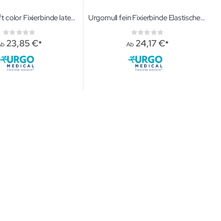
Urgomull haft color Fixierbinde latexfrei Farbige, kräftige kohäsive latexfreie Fixierbinde
Urgomull fein Fixierbinde Elastische Mullbinden zur leichten Fixierung von Wundauflagen
Rating:
Rating:
0%
0%
23,85 €
24,17 €
Ab
Ab