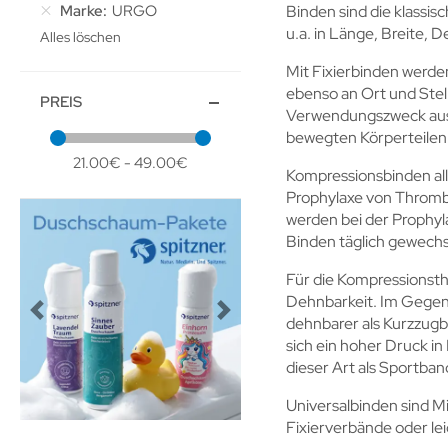
Marke
URGO
Binden sind die klassis
u.a. in Länge, Breite, 
Alles löschen
Mit Fixierbinden werde
ebenso an Ort und Stel
PREIS
Verwendungszweck aus M
bewegten Körperteilen w
21.00€ - 49.00€
Kompressionsbinden all
Prophylaxe von Thromb
werden bei der Prophy
Binden täglich gewechs
Für die Kompressionsth
Dehnbarkeit. Im Gegens
Previous
Next
dehnbarer als Kurzzugb
sich ein hoher Druck i
dieser Art als Sportba
Universalbinden sind Mi
Fixierverbände oder le