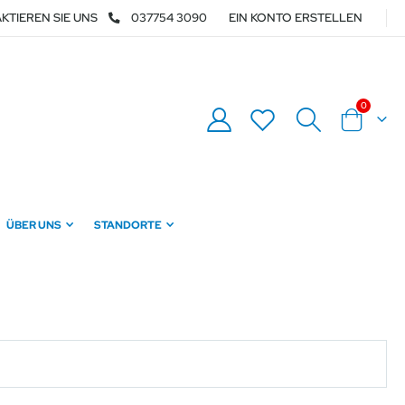
KTIEREN SIE UNS
037754 3090
EIN KONTO ERSTELLEN
Artikel
0
Warenkor
ÜBER UNS
STANDORTE