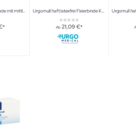
Urgo Idealbinde Idealbinde mit mittleren Zug
Urgomull haft latexfrei Fixierbinde Kräftige kohäsive latexfreie Fixierbinde
ng:
Rating:
0%
€
21,09 €
Ab