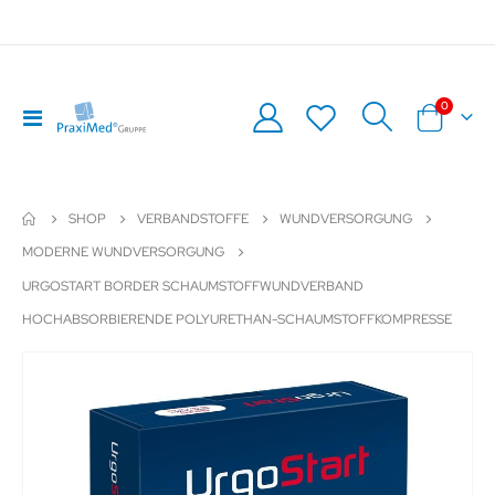
Artikel
0
Navigation
Warenkor
umschalten
SHOP
VERBANDSTOFFE
WUNDVERSORGUNG
MODERNE WUNDVERSORGUNG
URGOSTART BORDER SCHAUMSTOFFWUNDVERBAND
HOCHABSORBIERENDE POLYURETHAN-SCHAUMSTOFFKOMPRESSE
Zum
Z
Ende
An
der
de
Bildergalerie
Bil
springen
sp