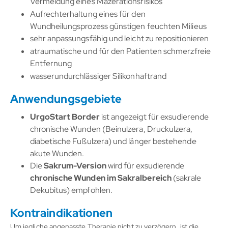
Vermeidung eines Mazerationsrisikos
Aufrechterhaltung eines für den
Wundheilungsprozess günstigen feuchten Milieus
sehr anpassungsfähig und leicht zu repositionieren
atraumatische und für den Patienten schmerzfreie
Entfernung
wasserundurchlässiger Silikonhaftrand
Anwendungsgebiete
UrgoStart Border
ist angezeigt für exsudierende
chronische Wunden (Beinulzera, Druckulzera,
diabetische Fußulzera) und länger bestehende
akute Wunden.
Die
Sakrum-Version
wird für exsudierende
chronische Wunden im Sakralbereich
(sakrale
Dekubitus) empfohlen.
Kontraindikationen
Um jegliche angepasste Therapie nicht zu verzögern, ist die