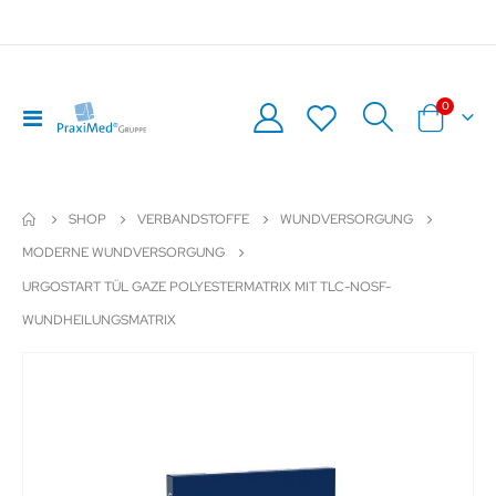
Artikel
0
Navigation
Warenkor
umschalten
SHOP
VERBANDSTOFFE
WUNDVERSORGUNG
MODERNE WUNDVERSORGUNG
URGOSTART TÜL GAZE POLYESTERMATRIX MIT TLC-NOSF-
WUNDHEILUNGSMATRIX
Zum
Z
Ende
An
der
de
Bildergalerie
Bil
springen
sp