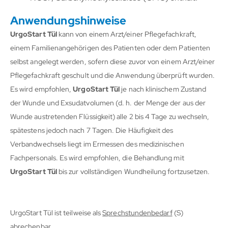
Anwendungshinweise
UrgoStart Tül
kann von einem Arzt/einer Pflegefachkraft,
einem Familienangehörigen des Patienten oder dem Patienten
selbst angelegt werden, sofern diese zuvor von einem Arzt/einer
Pflegefachkraft geschult und die Anwendung überprüft wurden.
Es wird empfohlen,
UrgoStart Tül
je nach klinischem Zustand
der Wunde und Exsudatvolumen (d. h. der Menge der aus der
Wunde austretenden Flüssigkeit) alle 2 bis 4 Tage zu wechseln,
spätestens jedoch nach 7 Tagen. Die Häufigkeit des
Verbandwechsels liegt im Ermessen des medizinischen
Fachpersonals. Es wird empfohlen, die Behandlung mit
UrgoStart Tül
bis zur vollständigen Wundheilung fortzusetzen.
UrgoStart Tül ist teilweise als
Sprechstundenbedarf
(S)
abrechenbar.