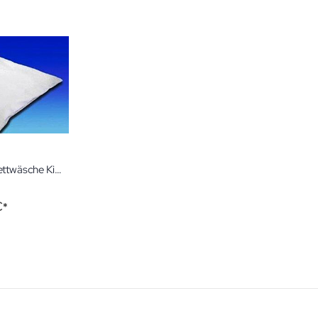
Reihenfolge
Pulmanova Allergiker Bettwäsche Kissenbezüge, Deckenbezüge und Matratzenbezüge
ng:
€