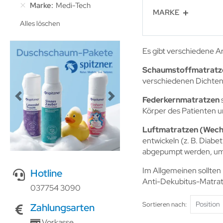
Marke
Medi-Tech
MARKE
Alles löschen
Es gibt verschiedene Ar
Schaumstoffmatratz
verschiedenen Dichten 
Federkernmatratzen
s
Previous
Next
Körper des Patienten u
Luftmatratzen (Wech
entwickeln (z. B. Diab
abgepumpt werden, um 
Im Allgemeinen sollten
Hotline
Anti-Dekubitus-Matra
037754 3090
Sortieren nach
Zahlungsarten
Vorkasse