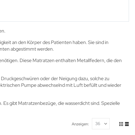
en.
igkeit an den Körper des Patienten haben. Sie sind in
ienten abgestimmt werden.
benötigen. Diese Matratzen enthalten Metallfedern, die den
t Druckgeschwüren oder der Neigung dazu, solche zu
lektrischen Pumpe abwechselnd mit Luft befüllt und wieder
 Es gibt Matratzenbezüge, die wasserdicht sind. Spezielle
Anzeigen
Ansicht
Raste
List
als