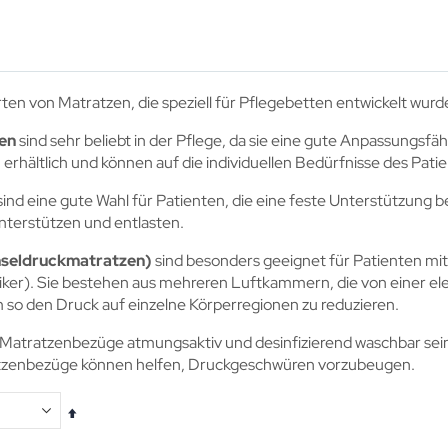
ten von Matratzen, die speziell für Pflegebetten entwickelt wurd
en
sind sehr beliebt in der Pflege, da sie eine gute Anpassungsfäh
erhältlich und können auf die individuellen Bedürfnisse des Pat
ind eine gute Wahl für Patienten, die eine feste Unterstützung 
nterstützen und entlasten.
seldruckmatratzen)
sind besonders geeignet für Patienten mi
etiker). Sie bestehen aus mehreren Luftkammern, die von einer e
so den Druck auf einzelne Körperregionen zu reduzieren.
 Matratzenbezüge atmungsaktiv und desinfizierend waschbar sein.
tzenbezüge können helfen, Druckgeschwüren vorzubeugen.
In
absteigender