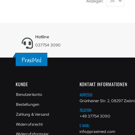
Anzeigen
Hotline
037754 3090
KUNDE
KONTAKT INFORMATIONEN
ADRESSE:
Benutzerkonto
Grünhainer Str. 2, 08297 Zwöni
Bestellungen
TELEFON:
Zahlung & Versand
+49 37754 3090
Widerrufsrecht
E-MAIL:
info@praximed.com
Widerrufsformular