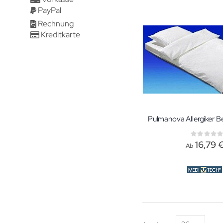
PayPal
Rechnung
Kreditkarte
Rati
0%
16,79 
Ab