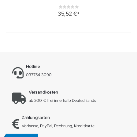
Rating:
0%
35,52 €
Hotline
037754 3090
Versandkosten
ab 200 € frei innerhalb Deutschlands
Zahlungsarten
Vorkasse, PayPal, Rechnung, Kreditkarte