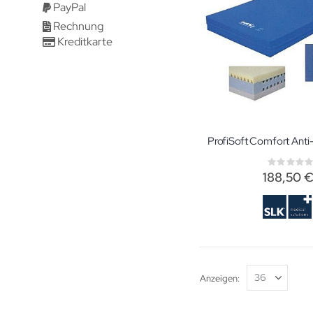
PayPal
Rechnung
Kreditkarte
Rati
0%
188,50 
Anzeigen