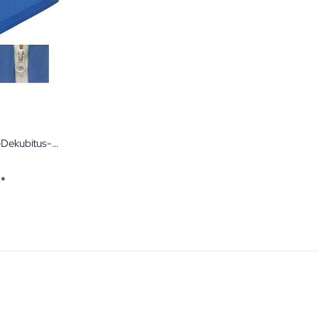
ProfiSoft Comfort Anti-Dekubitus-Matratze Dekubitustherapie bis Stufe 3
ng:
€