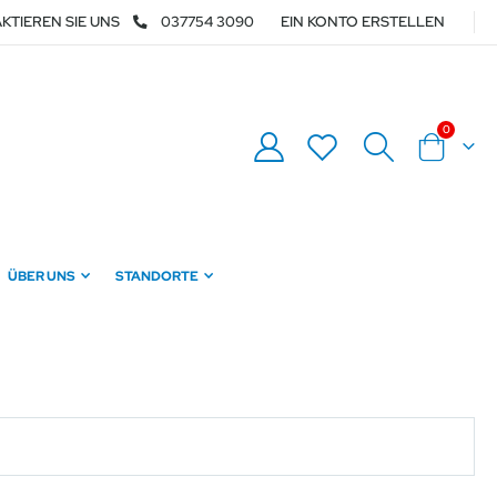
KTIEREN SIE UNS
037754 3090
EIN KONTO ERSTELLEN
Artikel
0
Warenkor
ÜBER UNS
STANDORTE