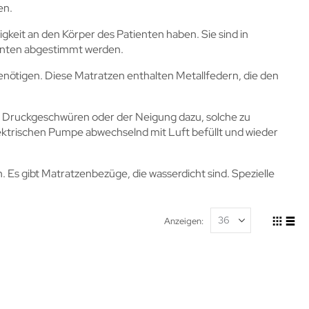
en.
igkeit an den Körper des Patienten haben. Sie sind in
ienten abgestimmt werden.
benötigen. Diese Matratzen enthalten Metallfedern, die den
t Druckgeschwüren oder der Neigung dazu, solche zu
lektrischen Pumpe abwechselnd mit Luft befüllt und wieder
 Es gibt Matratzenbezüge, die wasserdicht sind. Spezielle
Anzeigen
Ansicht
Raste
List
als