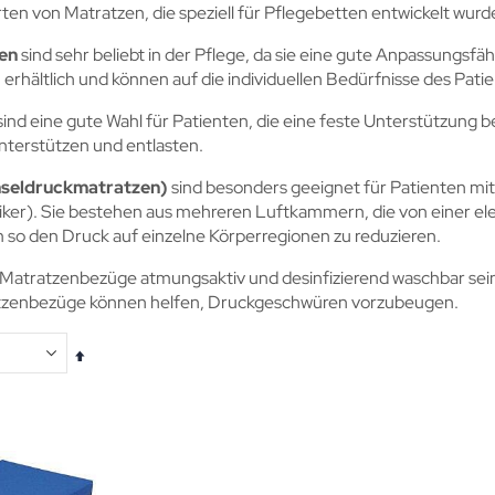
ten von Matratzen, die speziell für Pflegebetten entwickelt wurd
en
sind sehr beliebt in der Pflege, da sie eine gute Anpassungsfäh
erhältlich und können auf die individuellen Bedürfnisse des Pat
ind eine gute Wahl für Patienten, die eine feste Unterstützung 
nterstützen und entlasten.
seldruckmatratzen)
sind besonders geeignet für Patienten mi
etiker). Sie bestehen aus mehreren Luftkammern, die von einer e
so den Druck auf einzelne Körperregionen zu reduzieren.
 Matratzenbezüge atmungsaktiv und desinfizierend waschbar sein.
tzenbezüge können helfen, Druckgeschwüren vorzubeugen.
In
absteigender
Reihenfolge