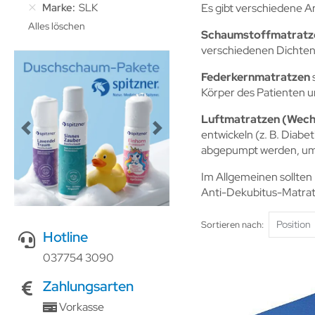
Marke
SLK
Es gibt verschiedene Ar
Alles löschen
Schaumstoffmatratz
verschiedenen Dichten 
Federkernmatratzen
s
Körper des Patienten u
Luftmatratzen (Wech
Previous
Next
entwickeln (z. B. Diab
abgepumpt werden, um 
Im Allgemeinen sollten
Anti-Dekubitus-Matra
Sortieren nach
Hotline
037754 3090
Zahlungsarten
Vorkasse