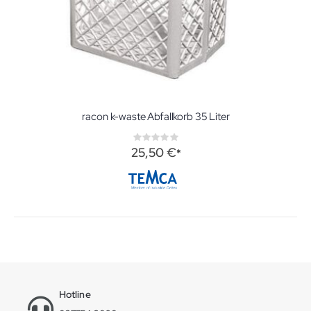
racon k-waste Abfallkorb 35 Liter
Rating:
0%
25,50 €
Hotline