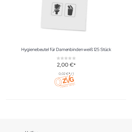
Hygienebeutel für Damenbinden weiß 125 Stück
Rating:
0%
2,00 €
0,02 €
/ 1