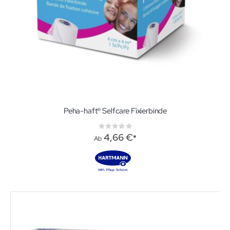
Peha-haft® Selfcare Fixierbinde
Rating:
0%
4,66 €
Ab