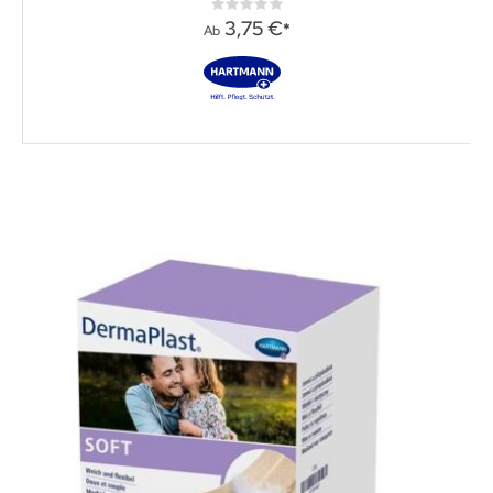
Rating:
0%
3,75 €
Ab