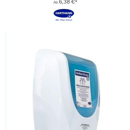
0%
6,38 €
Ab