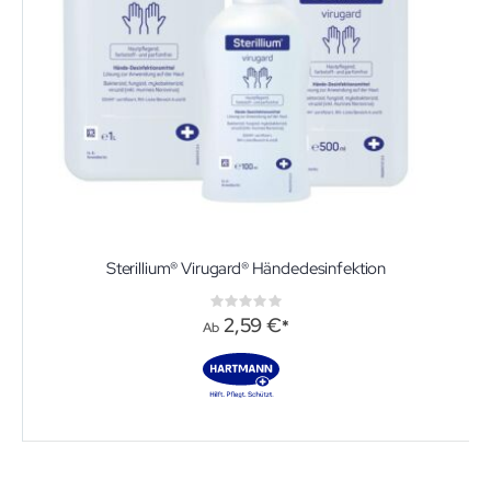
Sterillium® Virugard® Händedesinfektion
Rating:
0%
2,59 €
Ab