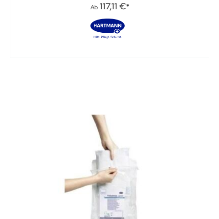
0%
117,11 €
Ab