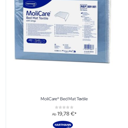
MoliCare® Bed Mat Textile
Rating:
0%
19,78 €
Ab