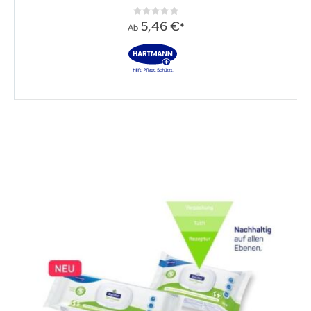
Rating:
0%
5,46 €
Ab