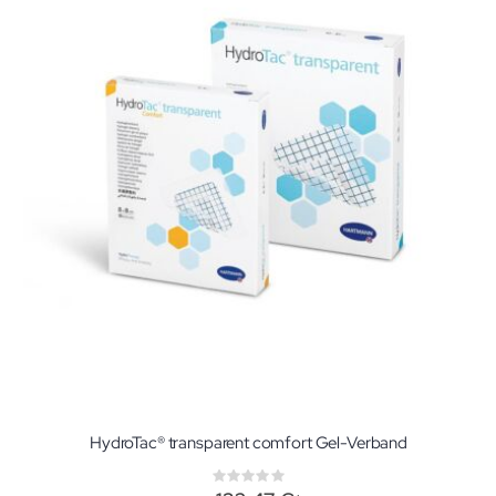
HydroTac® transparent comfort Gel-Verband
Rating:
0%