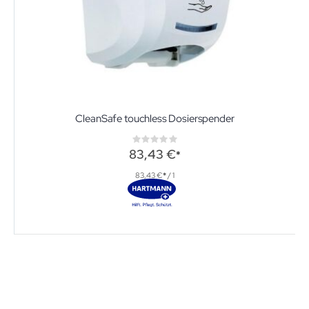
CleanSafe touchless Dosierspender
Rating:
0%
83,43 €
83,43 €
/ 1