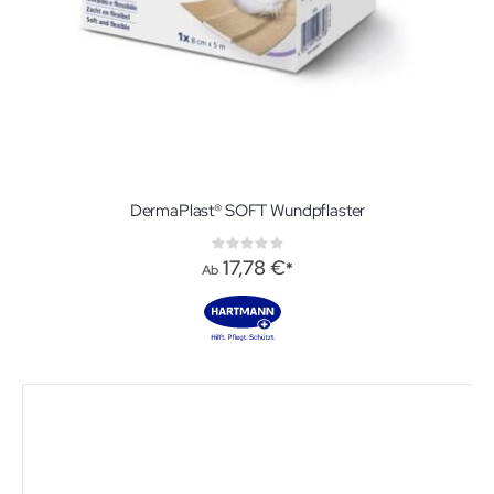
DermaPlast® SOFT Wundpflaster
Rating:
0%
17,78 €
Ab