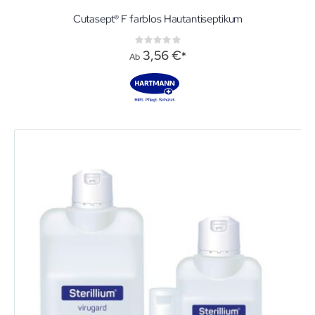
Cutasept® F farblos Hautantiseptikum
Rating:
0%
3,56 €
Ab