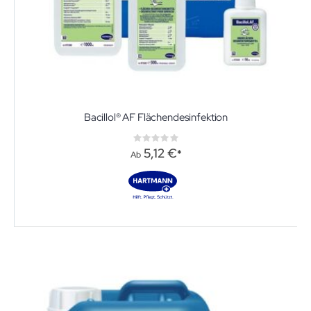
Bacillol® AF Flächendesinfektion
Rating:
0%
5,12 €
Ab