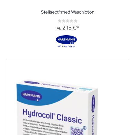
Stellisept® med Waschlotion
Rating:
0%
2,15 €
Ab