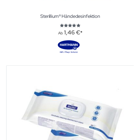
Sterillium® Händedesinfektion
Bewertung:
100%
1,46 €
Ab