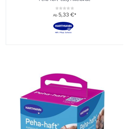
Rating:
0%
5,33 €
Ab