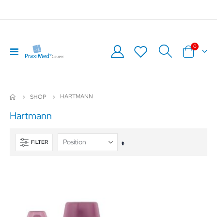
Artikel
0
Navigation
Warenkor
umschalten
HARTMANN
SHOP
Hartmann
FILTER
In
absteigender
Reihenfolge